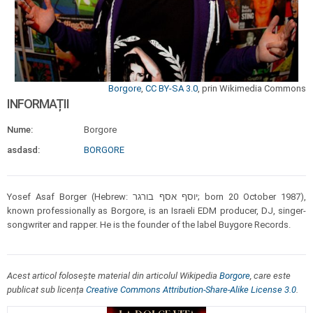
Borgore
,
CC BY-SA 3.0
, prin Wikimedia Commons
INFORMAȚII
Nume:
Borgore
asdasd:
BORGORE
Yosef Asaf Borger (Hebrew: יוסף אסף בורגר; born 20 October 1987),
known professionally as Borgore, is an Israeli EDM producer, DJ, singer-
songwriter and rapper. He is the founder of the label Buygore Records.
Acest articol folosește material din articolul Wikipedia
Borgore
, care este
publicat sub licența
Creative Commons Attribution-Share-Alike License 3.0
.