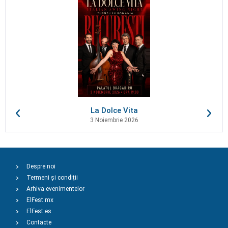
La Dolce Vita
3 Noiembrie 2026
Despre noi
Termeni și condiții
Arhiva evenimentelor
ElFest.mx
ElFest.es
Contacte