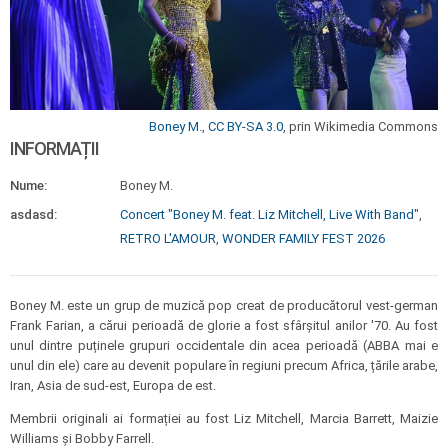
Boney M.
,
CC BY-SA 3.0
, prin Wikimedia Commons
INFORMAȚII
Nume:
Boney M.
asdasd:
Concert "Boney M. feat. Liz Mitchell, Live With Band"
,
RETRO L'AMOUR
,
WONDER FAMILY FEST 2026
Boney M. este un grup de muzică pop creat de producătorul vest-german
Frank Farian, a cărui perioadă de glorie a fost sfârșitul anilor '70. Au fost
unul dintre puținele grupuri occidentale din acea perioadă (ABBA mai e
unul din ele) care au devenit populare în regiuni precum Africa, țările arabe,
Iran, Asia de sud-est, Europa de est.
Membrii originali ai formației au fost Liz Mitchell, Marcia Barrett, Maizie
Williams și Bobby Farrell.