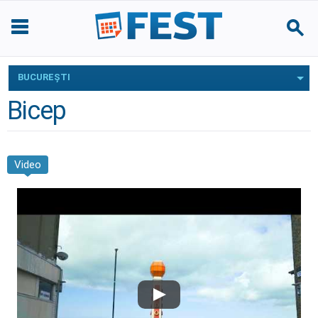
BUCUREŞTI
Bicep
Video