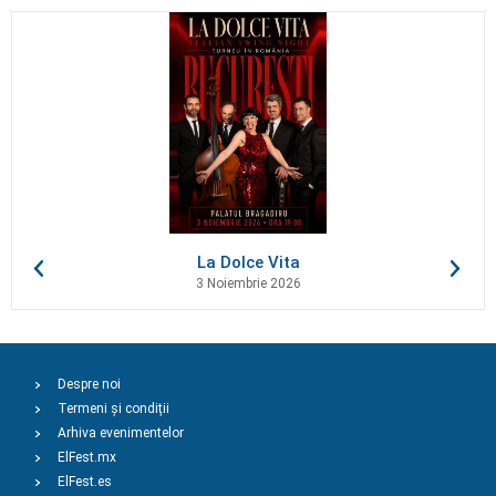
La Dolce Vita
3 Noiembrie 2026
Despre noi
Termeni și condiții
Arhiva evenimentelor
ElFest.mx
ElFest.es