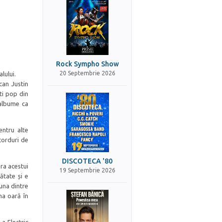
Rock Sympho Show
20 Septembrie 2026
lului.
can Justin
ti pop din
 albume ca
entru alte
corduri de
DISCOTECA '80
ra acestui
19 Septembrie 2026
ătate și e
una dintre
ma oară în