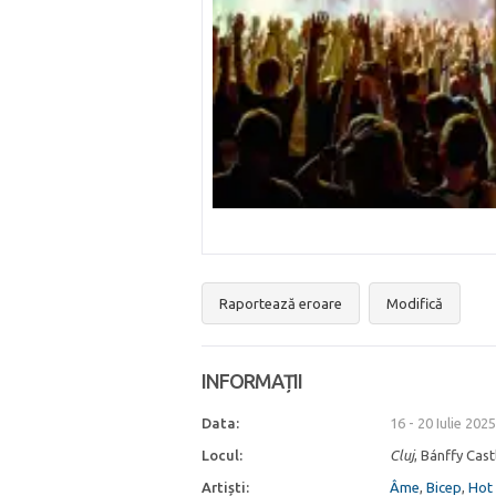
Raportează eroare
Modifică
INFORMAȚII
Data:
16 - 20 Iulie 2025
Locul:
Cluj
, Bánffy Cast
Artiști:
Âme
,
Bicep
,
Hot 