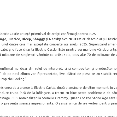
lectric Castle anunță primul val de artiști confirmați pentru 2025.
Age, Justice, Bicep, Shaggy
și
Netsky b2b NGHTMRE
deschid afișul festiva
n unul dintre cele mai așteptate concerte ale anului 2025. Superstarul ameri
il și o face chiar la Electric Castle. Este printre cei mai bine vânduți artiș
3 milioane de single-uri vândute ca artist solo, plus alte 70 de milioane de
confirmat nu doar din rolul de interpret, ci și compozitor și producător p
” de pe noul album vor fi prezentate, live, alături de piese ce au stabilit re
Stop the Feeling”.
isiunea de a ajunge la Electric Castle, după o amânare de ultim moment, în va
duce trupa încă de la înființare, a trecut cu bine peste problemele de săn
nstage. Cu 9 nominalizări la premiile Grammy, Queens of the Stone Age este 
u o prezență scenică impresionantă. O șansă unică de a-i vedea, pentru pri