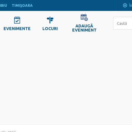
Î
IBIU
TIMIŞOARA
ADAUGĂ
EVENIMENTE
LOCURI
EVENIMENT