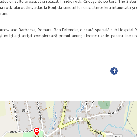
aduc un suflu proaspăt și relaxat în indie rock. Cireașa de pe tort: The Sister
 rock-ului gothic, aduc la Bonțida sunetul lor unic, atmosfera întunecată și c
gram.
arrow and Barbossa, Romare, Bon Entendur, o seară specială sub Hospital 
 mulți alți artiști completează primul anunț Electric Castle pentru line up-