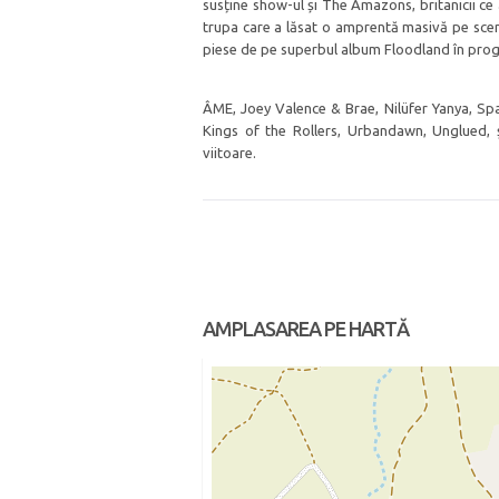
susține show-ul și The Amazons, britanicii ce 
trupa care a lăsat o amprentă masivă pe scena
piese de pe superbul album Floodland în pro
ÂME, Joey Valence & Brae, Nilüfer Yanya, Sp
Kings of the Rollers, Urbandawn, Unglued, și
viitoare.
AMPLASAREA PE HARTĂ