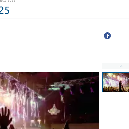
astle 2025
025