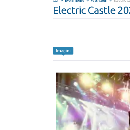
Cluj
Evenimente
Festivaluri
Electric C
Electric Castle 2
Imagini