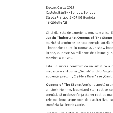
Electric Castle 2025
Castelul Bánffy - Bonțida, Bonțida
Strada Principală 407105 Bonțida
16-20 iulie '25
Cinci zile, sute de experiențe muzicale unice: E
Justin Timberlake, Queens of The Stone 
Muzică și producție de top, energie totală î
Timberlake aduce, în România, un show impecab
istorie, cu peste 54 millioane de albume și 6
membru al NSYNC.
Este un succes construit de un artist ce a 
megastaruri. Hit-urile „Selfish” și „No Angels
audiență, precum „Cry Me a River” sau „Can’t 
Queens of The Stone Age
își respectă prom
an. Josh Homme, legendarul star rock ce con
pregătit să probeze forța stoner rock pe mai
cele mai bune trupe rock de ascultat live, c
România, la Electric Castle.