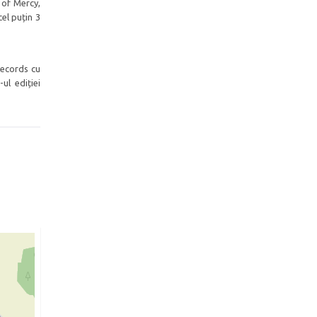
 of Mercy,
el puțin 3
Records cu
ul ediției