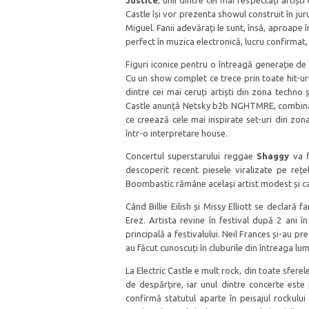
Justice
, unii dintre cei mai respectați artiș
Castle își vor prezenta showul construit în j
Miguel. Fanii adevărați le sunt, însă, aproape
perfect în muzica electronică, lucru confirmat,
Figuri iconice pentru o întreagă generație de
Cu un show complet ce trece prin toate hit-ur
dintre cei mai ceruți artiști din zona techno ș
Castle anunță Netsky b2b NGHTMRE, combinați
ce creează cele mai inspirate set-uri din zo
într-o interpretare house.
Concertul superstarului reggae
Shaggy
va f
descoperit recent piesele viralizate pe rețe
Boombastic rămâne același artist modest și car
Când Billie Eilish și Missy Elliott se declară 
Erez. Artista revine în festival după 2 ani î
principală a festivalului. Neil Frances și-au pr
au făcut cunoscuți în cluburile din întreaga 
La Electric Castle e mult rock, din toate sfere
de despărțire, iar unul dintre concerte est
confirmă statutul aparte în peisajul rockului