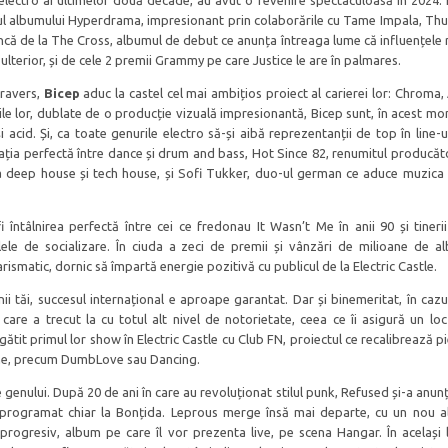
ti electro ai ultimelor două decade, au avut o revenire spectaculoasă în 2024. 
urul albumului Hyperdrama, impresionant prin colaborările cu Tame Impala, Thu
 încă de la The Cross, albumul de debut ce anunța întreaga lume că influențele
 ulterior, și de cele 2 premii Grammy pe care Justice le are în palmares.
 ravers,
Bicep
aduc la castel cel mai ambițios proiect al carierei lor: Chroma,
ile lor, dublate de o producție vizuală impresionantă, Bicep sunt, în acest mo
i acid. Și, ca toate genurile electro să-și aibă reprezentanții de top în line-u
a perfectă între dance și drum and bass, Hot Since 82, renumitul producăto
na deep house și tech house, și Sofi Tukker, duo-ul german ce aduce muzica 
i întâlnirea perfectă între cei ce fredonau It Wasn’t Me în anii 90 și tinerii
lele de socializare. În ciuda a zeci de premii și vânzări de milioane de a
ismatic, dornic să împartă energie pozitivă cu publicul de la Electric Castle.
fanii tăi, succesul internațional e aproape garantat. Dar și binemeritat, în caz
n care a trecut la cu totul alt nivel de notorietate, ceea ce îi asigură un lo
egătit primul lor show în Electric Castle cu Club FN, proiectul ce recalibrează pi
lume, precum DumbLove sau Dancing.
le genului. După 20 de ani în care au revoluționat stilul punk, Refused și-a anun
e programat chiar la Bonțida. Leprous merge însă mai departe, cu un nou a
 progresiv, album pe care îl vor prezenta live, pe scena Hangar. În același l