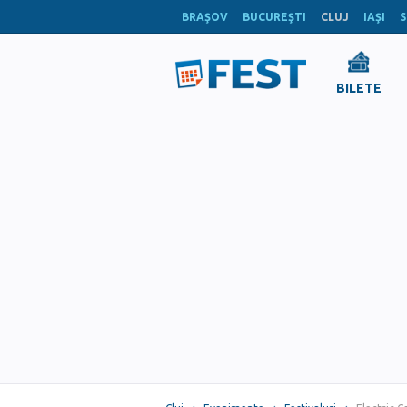
BRAŞOV
BUCUREŞTI
CLUJ
IAŞI
S
BILETE