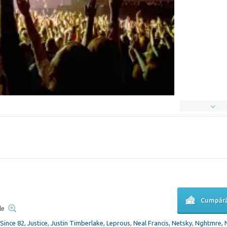
Cumpără
le
Since 82
,
Justice
,
Justin Timberlake
,
Leprous
,
Neal Francis
,
Netsky
,
Nghtmre
,