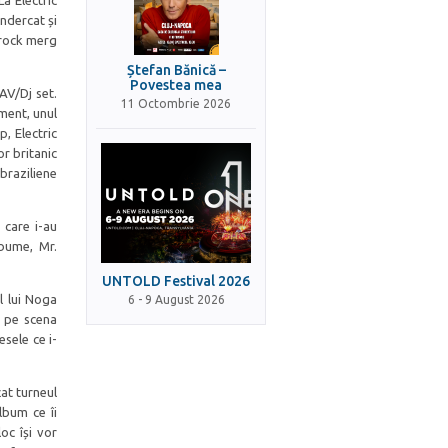
La Electric
ndercat și
 rock merg
Ștefan Bănică –
Povestea mea
 AV/Dj set.
11 Octombrie 2026
ment, unul
p, Electric
r britanic
braziliene
 care i-au
lbume, Mr.
UNTOLD Festival 2026
ul lui Noga
6 - 9 August 2026
c pe scena
esele ce i-
țat turneul
lbum ce îi
oc își vor