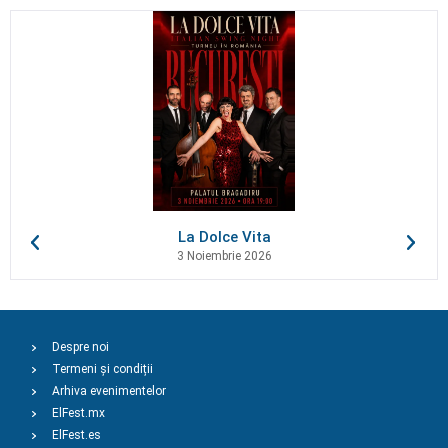
La Dolce Vita
3 Noiembrie 2026
Despre noi
Termeni și condiții
Arhiva evenimentelor
ElFest.mx
ElFest.es