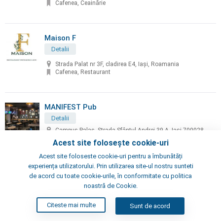
Cafenea, Ceainărie
Maison F
Detalii
Strada Palat nr 3F, cladirea E4, Iași, Roamania
Cafenea, Restaurant
MANIFEST Pub
Detalii
Campus Palas, Strada Sfântul Andrei 39 A, Iași 700028,
Romania
Acest site folosește cookie-uri
Pub, Cafenea
Acest site foloseste cookie-uri pentru a îmbunătăți
experiența utilizatorului. Prin utilizarea site-ul nostru sunteti
Milano Nescafe
de acord cu toate cookie-urile, în conformitate cu politica
noastră de Cookie.
Detalii
Iulius Mall ,Tudor Vladimirescu
Citeste mai multe
Sunt de acord
Cafenea