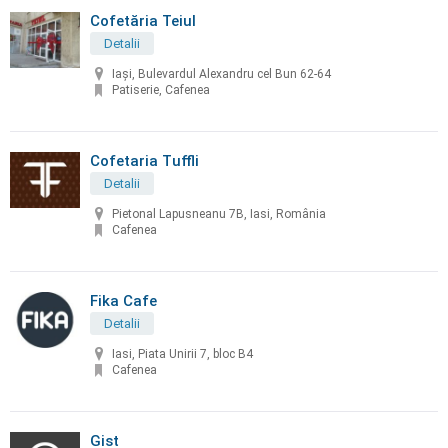
Cofetăria Teiul
Detalii
Iași, Bulevardul Alexandru cel Bun 62-64
Patiserie, Cafenea
Cofetaria Tuffli
Detalii
Pietonal Lapusneanu 7B, Iasi, România
Cafenea
Fika Cafe
Detalii
Iasi, Piata Unirii 7, bloc B4
Cafenea
Gist