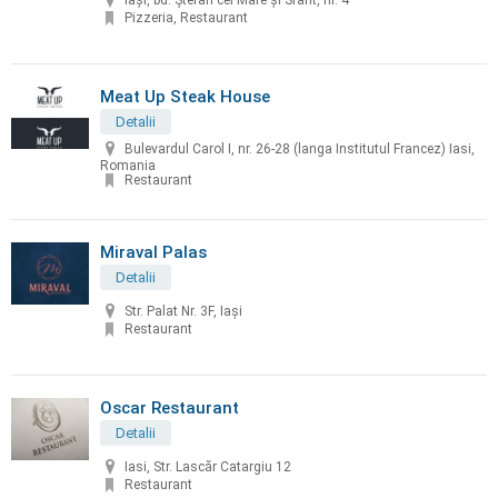
Iași, bd. Ştefan cel Mare şi Sfânt, nr. 4
Pizzeria, Restaurant
Meat Up Steak House
Detalii
Bulevardul Carol I, nr. 26-28 (langa Institutul Francez) Iasi,
Romania
Restaurant
Miraval Palas
Detalii
Str. Palat Nr. 3F, Iași
Restaurant
Oscar Restaurant
Detalii
Iasi, Str. Lascăr Catargiu 12
Restaurant