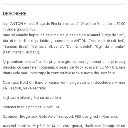
DESCRIERE
Iași, ANTON vine cu Brațe de Fier la tine acasă! Vineri, pe 9 mai, de la 20:00
în Underground Pub
Vino să cântăm împreună cele mai noi piese de pe albumul “Brațe de Fier”,
dar și melodiile deja iubite și cunoscute ANTON: “Mai mult decât ieri”,
“Suntem Brazi”, “Cerneală albastră”, “Du-mă, calule!”, “Oglinda timpului”
(feat Cristian Hrubaru).
Îți promitem o seară cu forță și energie, cu același sound unic și mesaj
deschis cu care te-am obișnuit, o seară de Rock adevărat cu ANTON, una
dintre cele mai iubite trupe în comunitățile rock și moto din România!
Open act: Hold On Band si Karma vor încinge scena în deschidere – vino
să îi asculți, nu vei regreta!
Ia-ți acum biletul și hai să ne vedem.
Partener media principal: Rock FM
Sponsori: Biogenetix, Golo Auto Transport, PES designed in Romania.
Accesul copiilor de până la 14 ani este gratuit, dacă sunt însoțiți de un