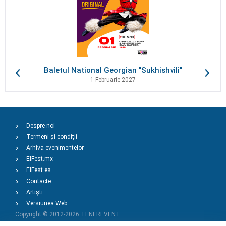
Baletul National Georgian "Sukhishvili"
1 Februarie 2027
Despre noi
Termeni și condiții
Arhiva evenimentelor
ElFest.mx
ElFest.es
Contacte
Artiști
Versiunea Web
Copyright © 2012-2026
TENEREVENT