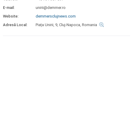
E-mail:
unirii@demmer.ro
Website:
demmersclujnews.com
Adresă Local:
Piața Unirii, 9, Cluj-Napoca, Romania