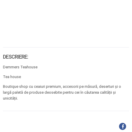
DESCRIERE:
Demmers Teahouse
Tea house
Boutique shop cu ceaiuri premium, accesorii pe măsură, deserturi și o
largă paletă de produse deosebite pentru cei în căutarea calității și
unicității.