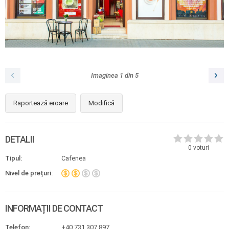
Imaginea
1
din
5
Raportează eroare
Modifică
DETALII
0
voturi
Tipul:
Cafenea
Nivel de prețuri:
INFORMAȚII DE CONTACT
Telefon:
+40 731 307 897