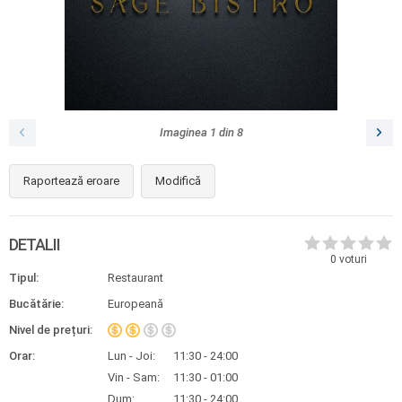
Imaginea
1
din
8
Raportează eroare
Modifică
DETALII
0
voturi
Tipul:
Restaurant
Bucătărie:
Europeană
Nivel de prețuri:
Orar:
Lun - Joi:
11:30 - 24:00
Vin - Sam:
11:30 - 01:00
Dum:
11:30 - 24:00