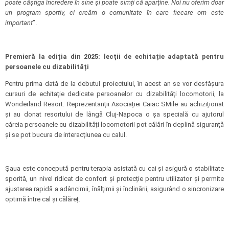
poate câștiga încredere în sine și poate simți că aparține. Noi nu oferim doar
un program sportiv, ci creăm o comunitate în care fiecare om este
important
”.
Premieră la ediția din 2025: lecții de echitație adaptată pentru
persoanele cu dizabilități
Pentru prima dată de la debutul proiectului, în acest an se vor desfășura
cursuri de echitație dedicate persoanelor cu dizabilități locomotorii, la
Wonderland Resort. Reprezentanții Asociației Caiac SMile au achiziționat
și au donat resortului de lângă Cluj-Napoca o șa specială cu ajutorul
căreia persoanele cu dizabilități locomotorii pot călări în deplină siguranță
și se pot bucura de interacțiunea cu calul.
Șaua este concepută pentru terapia asistată cu cai și asigură o stabilitate
sporită, un nivel ridicat de confort și protecție pentru utilizator și permite
ajustarea rapidă a adâncimii, înălțimii și înclinării, asigurând o sincronizare
optimă între cal și călăreț.