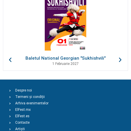
Baletul National Georgian "Sukhishvili"
1 Februarie 2027
Despre noi
Termeni și condiții
Arhiva evenimentelor
ElFest.mx
ElFest.es
Contacte
Artiști