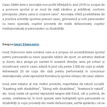
Caiac SMile este o asociație non-profit înființată în anul 2018 cu scopul de
a promova sportul şi un mod de viaţă sănătos și echilibrat, conform
principiului „Mens sana in corpore sano”. Asociația oferă posibilitatea de
a practica activități sportive precum caiac, gimnastică și schi persoanelor
cu nevoi speciale, copiilor proveniți din medii defavorizate, copiilor
instituționalizați și persoanelor cu dizabilități.
Despre
Ionuț Stancovici
Ionuț Stancovici este românul care și-a propus să accesibilizeze sportul
pentru persoanele cu nevoi speciale. Iubitor de sport, un antrenor dedicat
și dornic de-a atrage pe oameni în această direcție, iarna pe schiuri și
snowboard, vara în caiac, adună în jurul său peste 2.000 de copii și adulți.
Antrenează 20 de copii din club pentru performanță în concursuri
internaționale, unde reprezintă România la sportul olimpic de caiac slalom.
Ionuț este inițiator al mai multor proiecte, majoritatea de natură socială:
“Kayaking with disabilities”, “Skiing with disabilities”, “Aventura în natură”,
etc. Ionuț crede că sportul reprezintă terapie atât fizică, cât și psihică, de
aceea, orientarea lui, în mod special, este îndreptată spre persoanele cu
dizabilități și copii proveniți din medii defavorizate, astfel ajutându-i să se