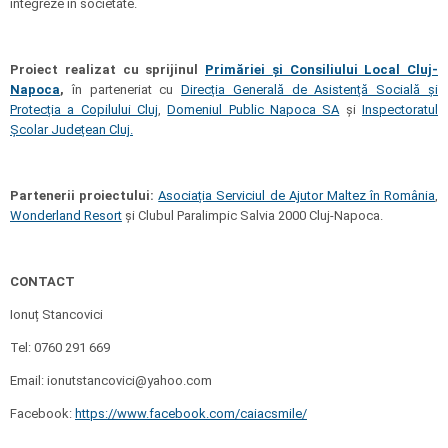
integreze în societate.
Proiect realizat cu sprijinul
Primăriei şi Consiliului Local Cluj-
Napoca
,
în parteneriat cu
Direcția Generală de Asistență Socială și
Protecția a Copilului Cluj
,
Domeniul Public Napoca SA
și
Inspectoratul
Școlar Județean Cluj.
Partenerii proiectului:
Asociația Serviciul de Ajutor Maltez în România
,
Wonderland Resort
și Clubul Paralimpic Salvia 2000 Cluj-Napoca.
CONTACT
Ionuț Stancovici
Tel: 0760 291 669
Email: ionutstancovici@yahoo.com
Facebook:
https://www.facebook.com/caiacsmile/