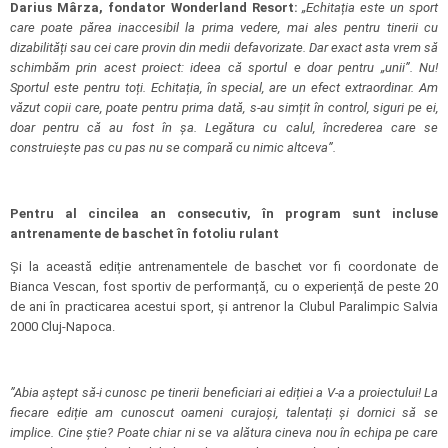
Darius Mârza, fondator Wonderland Resort:
„Echitația este un sport
care poate părea inaccesibil la prima vedere, mai ales pentru tinerii cu
dizabilități sau cei care provin din medii defavorizate. Dar exact asta vrem să
schimbăm prin acest proiect: ideea că sportul e doar pentru „unii”. Nu!
Sportul este pentru toți. Echitația, în special, are un efect extraordinar. Am
văzut copii care, poate pentru prima dată, s-au simțit în control, siguri pe ei,
doar pentru că au fost în șa. Legătura cu calul, încrederea care se
construiește pas cu pas nu se compară cu nimic altceva”.
Pentru al cincilea an consecutiv, în program sunt incluse
antrenamente de baschet în fotoliu rulant
Și la această ediție antrenamentele de baschet vor fi coordonate de
Bianca Vescan, fost sportiv de performanță, cu o experiență de peste 20
de ani în practicarea acestui sport, și antrenor la
Clubul Paralimpic Salvia
2000 Cluj-Napoca.
”Abia aștept să-i cunosc pe tinerii beneficiari ai ediției a V-a a proiectului! La
fiecare ediție am cunoscut oameni curajoși, talentați și dornici să se
implice. Cine știe? Poate chiar ni se va alătura cineva nou în echipa pe care