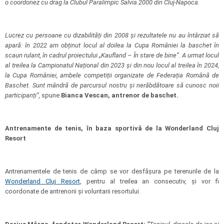
o coordonez cu drag la Clubul Paralimpic Salvia 2000 din Cluj-Napoca.
Lucrez cu persoane cu dizabilități din 2008 și rezultatele nu au întârziat să
apară: în 2022 am obținut locul al doilea la Cupa României la baschet în
scaun rulant, în cadrul proiectului „Kaufland – În stare de bine”. A urmat locul
al treilea la Campionatul Național din 2023 și din nou locul al treilea în 2024,
la Cupa României, ambele competiții organizate de Federația Română de
Baschet. Sunt mândră de parcursul nostru și nerăbdătoare să cunosc noii
participanți”,
spune
Bianca Vescan, antrenor de baschet.
Antrenamente de tenis, în baza sportivă de la Wonderland Cluj
Resort
Antrenamentele de tenis de câmp se vor desfășura pe terenurile de la
Wonderland Cluj Resort
, pentru al treilea an consecutiv, și vor fi
coordonate de antrenorii și voluntarii resortului.