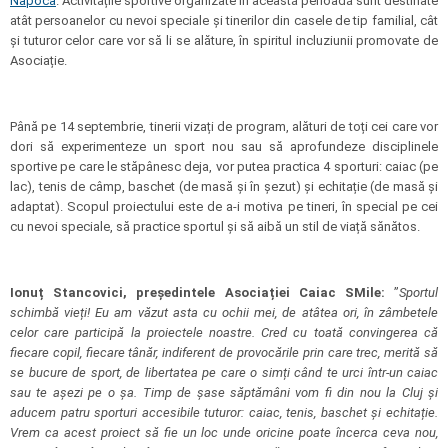
Napoca
. Activitățile sportive organizate în această perioadă sunt destinate
atât persoanelor cu nevoi speciale și tinerilor din casele de tip familial, cât
și tuturor celor care vor să li se alăture, în spiritul incluziunii promovate de
Asociație.
Până pe 14 septembrie, tinerii vizați de program, alături de toți cei care vor
dori să experimenteze un sport nou sau să aprofundeze disciplinele
sportive pe care le stăpânesc deja, vor putea practica 4 sporturi: caiac (pe
lac), tenis de câmp, baschet (de masă și în șezut) și echitație (de masă și
adaptat). Scopul proiectului este de a-i motiva pe tineri, în special pe cei
cu nevoi speciale, să practice sportul și să aibă un stil de viață sănătos.
Ionuț Stancovici, președintele Asociației Caiac SMile:
”
Sportul
schimbă vieți! Eu am văzut asta cu ochii mei, de atâtea ori, în zâmbetele
celor care participă la proiectele noastre. Cred cu toată convingerea că
fiecare copil, fiecare tânăr, indiferent de provocările prin care trec, merită să
se bucure de sport, de libertatea pe care o simți când te urci într-un caiac
sau te așezi pe o șa. Timp de șase săptămâni vom fi din nou la Cluj și
aducem patru sporturi accesibile tuturor: caiac, tenis, baschet și echitație.
Vrem ca acest proiect să fie un loc unde oricine poate încerca ceva nou,