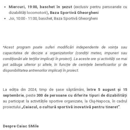
Miercuri, 19:00, baschet în șezut
(exclusiv pentru persoanele cu
dizabilități locomotorii)
, Baza Sportivă Gheorgheni
Joi, 10:00 - 11:00, baschet, Baza Sportivă Gheorgheni
*Acest program poate suferi modificări independente de voința sau
capacitatea de decizie a organizatorilor (condiții meteo, impuneri sau
condiționări ale terților implicați în proiect). La aceste ore și activități se mai
pot adăuga ulterior și altele, în funcție de cerințele beneficiarilor și de
disponibilitatea antrenorilor implicați în proiect.
La ediția din 2024, timp de șase săptămâni,
între 5 august și 15
septembrie
, peste
300 de persoane cu diferite tipuri de dizabilități
au participat la activitățile sportive organizate, la Cluj-Napoca, în cadrul
proiectului
„Caiacul, o cultură sportivă inovativă pentru tineret”
.
Despre Caiac SMile