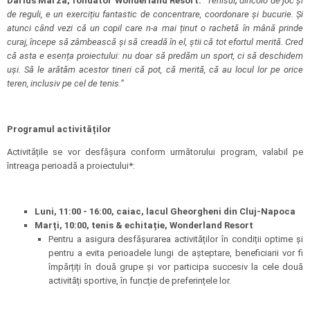
Darius Mârza, fondator Wonderland Resort:
”
Tenisul
,
dincolo de joc și
de reguli, e un exercițiu fantastic de concentrare, coordonare și bucurie. Și
atunci când vezi că un copil care n-a mai ținut o rachetă în mână prinde
curaj, începe să zâmbească și să creadă în el, știi că tot efortul merită. Cred
că asta e esența proiectului: nu doar să predăm un sport, ci să deschidem
uși. Să le arătăm acestor tineri că pot, că merită, că au locul lor pe orice
teren, inclusiv pe cel de tenis.”
Programul activităților
Activitățile se vor desfășura conform următorului program, valabil pe
întreaga perioadă a proiectului*:
Luni, 11:00 - 16:00, caiac, lacul Gheorgheni din Cluj-Napoca
Marți, 10:00, tenis & echitație, Wonderland Resort
Pentru a asigura desfășurarea activităților în condiții optime și
pentru a evita perioadele lungi de așteptare, beneficiarii vor fi
împărțiți în două grupe și vor participa succesiv la cele două
activități sportive, în funcție de preferințele lor.