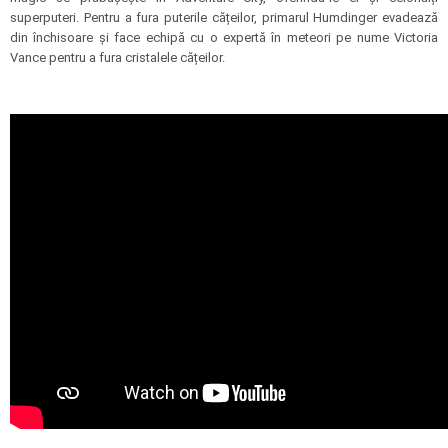
superputeri. Pentru a fura puterile cățeilor, primarul Humdinger evadează
din închisoare și face echipă cu o expertă în meteori pe nume Victoria
Vance pentru a fura cristalele cățeilor.