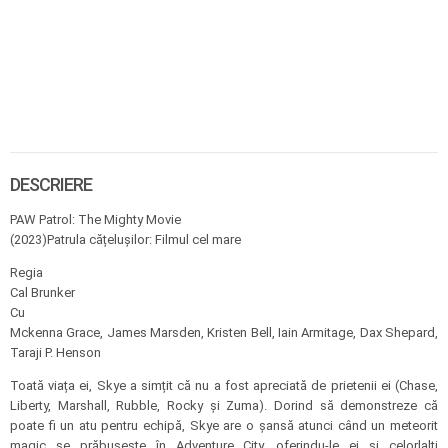
DESCRIERE
PAW Patrol: The Mighty Movie
(2023)Patrula cățelușilor: Filmul cel mare
Regia
Cal Brunker
Cu
Mckenna Grace, James Marsden, Kristen Bell, Iain Armitage, Dax Shepard,
Taraji P. Henson
Toată viața ei, Skye a simțit că nu a fost apreciată de prietenii ei (Chase,
Liberty, Marshall, Rubble, Rocky și Zuma). Dorind să demonstreze că
poate fi un atu pentru echipă, Skye are o șansă atunci când un meteorit
magic se prăbușește în Adventure City, oferindu-le ei și celorlalți