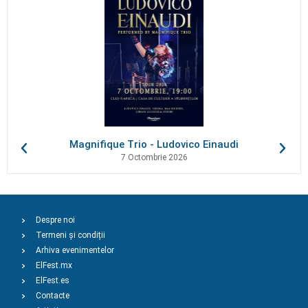
Magnifique Trio - Ludovico Einaudi
7 Octombrie 2026
Despre noi
Termeni și condiții
Arhiva evenimentelor
ElFest.mx
ElFest.es
Contacte