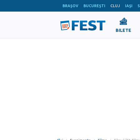
BRAŞOV
BUCUREŞTI
CLUJ
IAŞI
S
BILETE