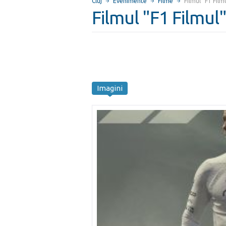
Cluj
Evenimente
Filme
Filmul "F1 Film
Filmul "F1 Filmul
Imagini