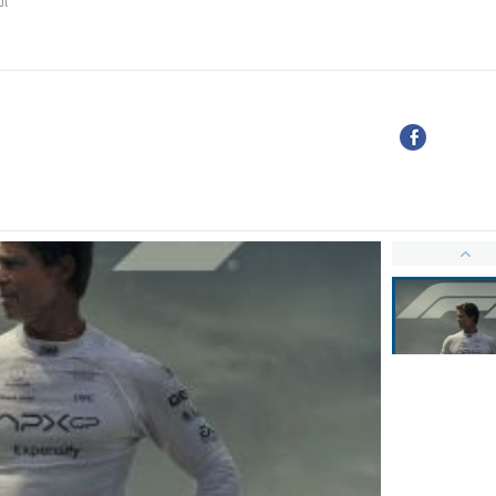
ul"
"