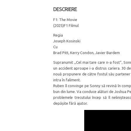
DESCRIERE
F1: The Movie
(2025)F1 Filmul
Regia
Joseph Kosinski
Cu
Brad Pitt, Kerry Condon, Javier Bardem
Supranumit „Cel mai tare care n-a fost”, Son
un accident aproape i-a distrus cariera. 30 d
nouă propunere de către fostul său partener 
intra în faliment.
Ruben îl convinge pe Sonny să revină în compe
bun din lume. Va conduce alături de Joshua Pea
problemele trecutului încep să îl neliniște
depășite fără ajutor.