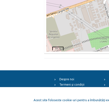
200 m
Despre noi
Termeni și condiții
Arhiva evenimentelor
ElFest.mx
Acest site foloseste cookie-uri pentru a îmbunătăți exp
ElFest.es
Cop