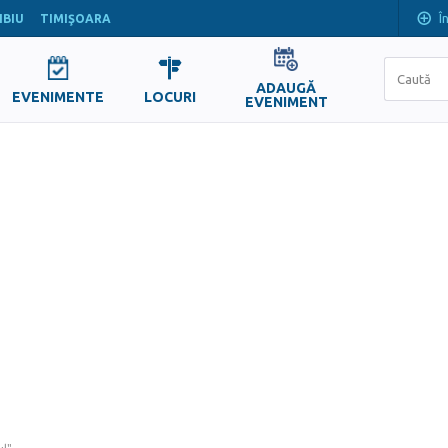
Î
IBIU
TIMIŞOARA
ADAUGĂ
EVENIMENTE
LOCURI
EVENIMENT