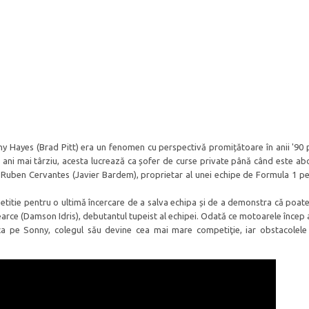
ny Hayes (Brad Pitt) era un fenomen cu perspectivă promițătoare în anii '90
e ani mai târziu, acesta lucrează ca șofer de curse private până când este ab
Ruben Cervantes (Javier Bardem), proprietar al unei echipe de Formula 1 pe
titie pentru o ultimă încercare de a salva echipa și de a demonstra că poate 
rce (Damson Idris), debutantul tupeist al echipei. Odată ce motoarele încep a 
asca pe Sonny, colegul său devine cea mai mare competiţie, iar obstacolele