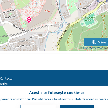
Măreșt
©
OpenStreetMap
con
Contacte
Artiști
Acest site folosește cookie-uri
eriența utilizatorului. Prin utilizarea site-ul nostru sunteti de acord cu toate
yright © 2012-2026
TENEREVENT