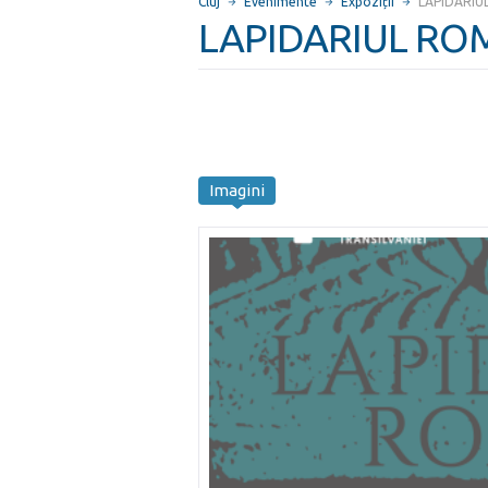
Cluj
Evenimente
Expoziții
LAPIDARI
LAPIDARIUL RO
Imagini