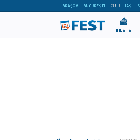
BRAŞOV
BUCUREŞTI
CLUJ
IAŞI
S
BILETE