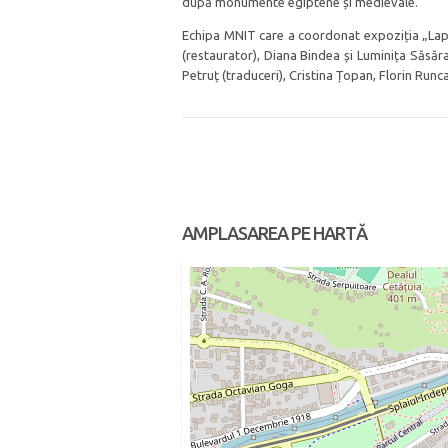
după monumente egiptene și medievale.
Echipa MNIT care a coordonat expoziția „Lapi
(restaurator), Diana Bindea și Luminița Săsăr
Petruț (traduceri), Cristina Țopan, Florin Run
AMPLASAREA PE HARTĂ