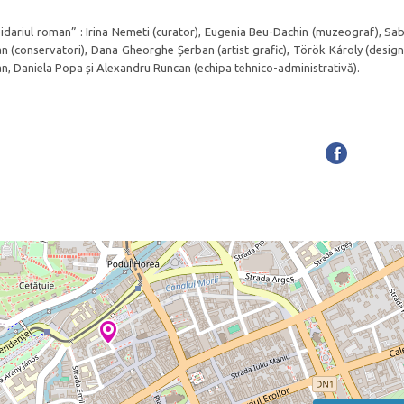
dariul roman” : Irina Nemeti (curator), Eugenia Beu-Dachin (muzeograf), Sab
an (conservatori), Dana Gheorghe Șerban (artist grafic), Török Károly (design
can, Daniela Popa și Alexandru Runcan (echipa tehnico-administrativă).