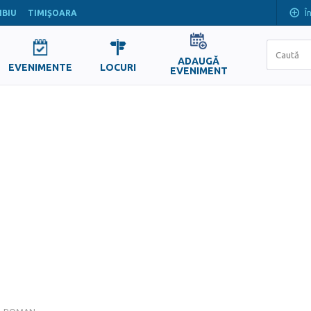
Î
IBIU
TIMIŞOARA
ADAUGĂ
EVENIMENTE
LOCURI
EVENIMENT