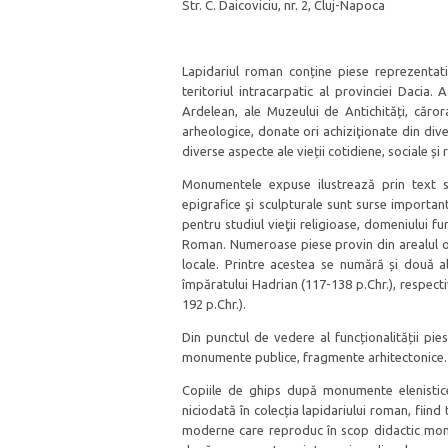
Str. C. Daicoviciu, nr. 2, Cluj-Napoca
Lapidariul roman conține piese reprezentati
teritoriul intracarpatic al provinciei Dacia.
Ardelean, ale Muzeului de Antichități, căror
arheologice, donate ori achiziţionate din dive
diverse aspecte ale vieții cotidiene, sociale și
Monumentele expuse ilustrează prin text sa
epigrafice şi sculpturale sunt surse important
pentru studiul vieţii religioase, domeniului fun
Roman. Numeroase piese provin din arealul ora
locale. Printre acestea se numără și două a
împăratului Hadrian (117-138 p.Chr.), respec
192 p.Chr.).
Din punctul de vedere al funcționalității pi
monumente publice, fragmente arhitectonice.
Copiile de ghips după monumente elenistice
niciodată în colecția lapidariului roman, fiind
moderne care reproduc în scop didactic monum