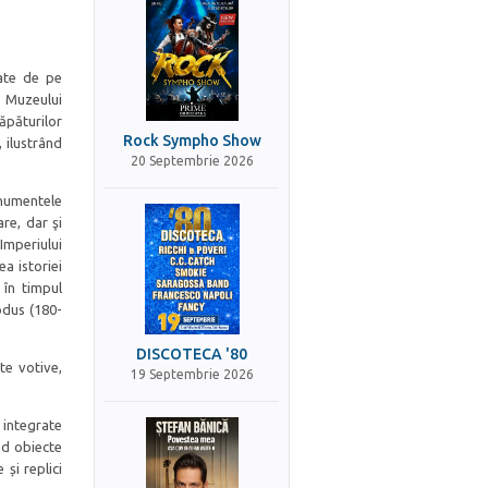
tate de pe
e Muzeului
ăpăturilor
Rock Sympho Show
 ilustrând
20 Septembrie 2026
onumentele
are, dar şi
 Imperiului
a istoriei
 în timpul
odus (180-
DISCOTECA '80
te votive,
19 Septembrie 2026
 integrate
ind obiecte
și replici