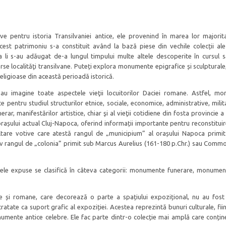
ve pentru istoria Transilvaniei antice, ele provenind în marea lor majori
 Acest patrimoniu s-a constituit având la bază piese din vechile colecții al
a li s-au adăugat de-a lungul timpului multe altele descoperite în cursul s
rse localităţi transilvane. Puteți explora monumente epigrafice și sculpturale,
 religioase din această perioadă istorică.
u imagine toate aspectele vieţii locuitorilor Daciei romane. Astfel, m
e pentru studiul structurilor etnice, sociale, economice, administrative, milit
erar, manifestărilor artistice, chiar şi al vieţii cotidiene din fosta provincie a
șului actual Cluj-Napoca, oferind informații importante pentru reconstituire
ltare votive care atestă rangul de „municipium” al orașului Napoca primit
tiv rangul de „colonia” primit sub Marcus Aurelius (161-180 p.Chr.) sau Comm
esele expuse se clasifică în câteva categorii: monumente funerare, monumen
 și romane, care decorează o parte a spațiului expozițional, nu au fost
 tratate ca suport grafic al expoziției. Acestea reprezintă bunuri culturale, fi
ente antice celebre. Ele fac parte dintr-o colecție mai amplă care conține 