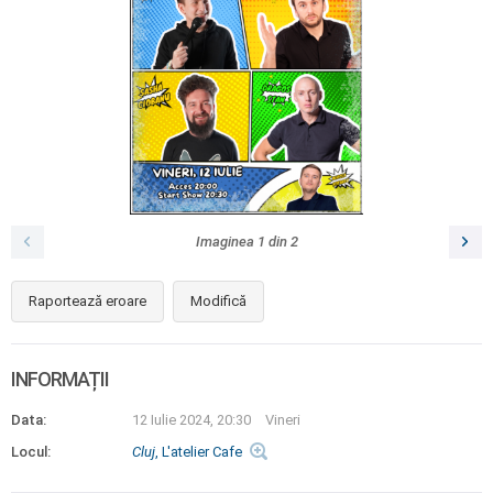
Imaginea
1
din
2
Raportează eroare
Modifică
INFORMAȚII
Data:
12 Iulie 2024, 20:30
Vineri
Locul:
Cluj
, L'atelier Cafe