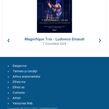
Magnifique Trio - Ludovico Einaudi
7 Octombrie 2026
Despre noi
Termeni și condiții
Arhiva evenimentelor
ElFest.mx
ElFest.es
Contacte
Artiști
Versiunea Web
Copyright © 2012-2026
TENEREVENT