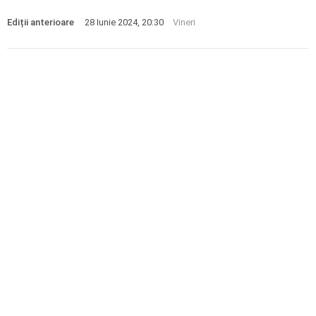
Ediții anterioare
28 Iunie 2024, 20:30
Vineri