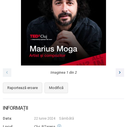
Imaginea
1
din
2
Raportează eroare
Modifică
INFORMAȚII
Data:
22 Iunie 2024
Sâmbătă
Locul:
Cluj
, BTarena