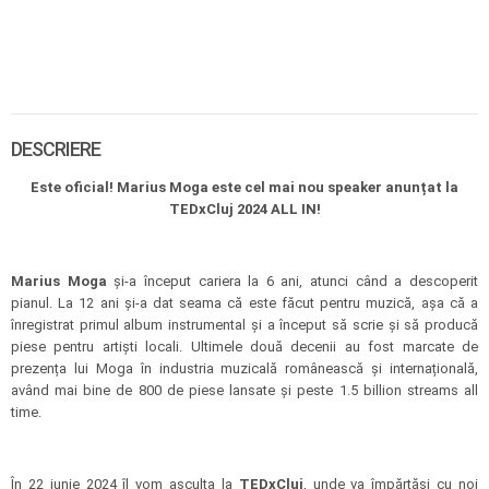
DESCRIERE
Este oficial! Marius Moga este cel mai nou speaker anunțat la
TEDxCluj 2024 ALL IN!
Marius Moga
și-a început cariera la 6 ani, atunci când a descoperit
pianul. La 12 ani și-a dat seama că este făcut pentru muzică, așa că a
înregistrat primul album instrumental și a început să scrie și să producă
piese pentru artiști locali. Ultimele două decenii au fost marcate de
prezența lui Moga în industria muzicală românească și internațională,
având mai bine de 800 de piese lansate și peste 1.5 billion streams all
time.
În 22 iunie 2024 îl vom asculta la
TEDxCluj
, unde va împărtăși cu noi