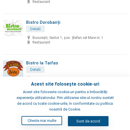
Restaurant
Bistro Dorobanți
Detalii
București, Sector 1, șos. Ștefan cel Mare nr. 1
Restaurant
Bistro la Taifas
Detalii
București, Gheorghe Manu nr. 16
Restaurant
Acest site folosește cookie-uri
Acest site foloseste cookie-uri pentru a îmbunătăți
experiența utilizatorului. Prin utilizarea site-ul nostru sunteti
Bistro Tormen
de acord cu toate cookie-urile, în conformitate cu politica
noastră de Cookie.
Detalii
București, Sector 5, bd. Regina Elisabeta, nr. 29-31
Citeste mai multe
Sunt de acord
Restaurant