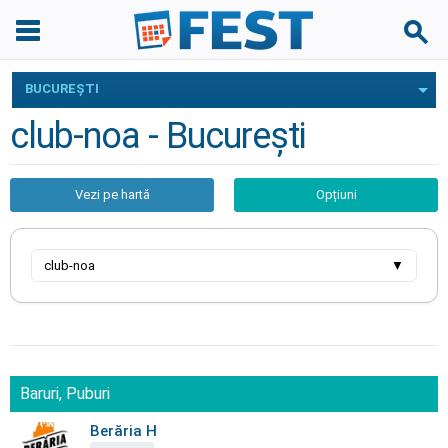
BUCUREŞTI
club-noa - Bucureşti
Vezi pe hartă
Opțiuni
club-noa
▼
Baruri, Puburi
Berăria H