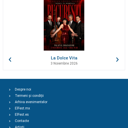
La Dolce Vita
3 Noiembrie 2026
Despre noi
Termeni și condiții
Arhiva evenimentelor
ElFest.mx
ElFest.es
Contacte
Artiști