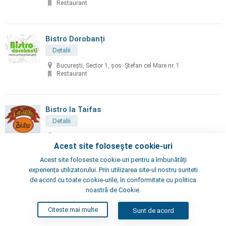
Restaurant
Bistro Dorobanți
Detalii
București, Sector 1, șos. Ștefan cel Mare nr. 1
Restaurant
Bistro la Taifas
Detalii
București, Gheorghe Manu nr. 16
Restaurant
Acest site folosește cookie-uri
Acest site foloseste cookie-uri pentru a îmbunătăți
experiența utilizatorului. Prin utilizarea site-ul nostru sunteti
Bistro Tormen
de acord cu toate cookie-urile, în conformitate cu politica
noastră de Cookie.
Detalii
București, Sector 5, bd. Regina Elisabeta, nr. 29-31
Citeste mai multe
Sunt de acord
Restaurant