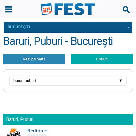
BUCUREŞTI
Baruri, Puburi - Bucureşti
Vezi pe hartă
Opțiuni
baruri-puburi
▼
Baruri, Puburi
Berăria H