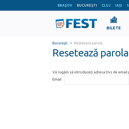
BRAŞOV
BUCUREŞTI
CLUJ
IAŞI
S
BILETE
Bucureşti
Resetează parola
Resetează parola
Vă rugăm să introduceți adresa Dvs de email p
Email