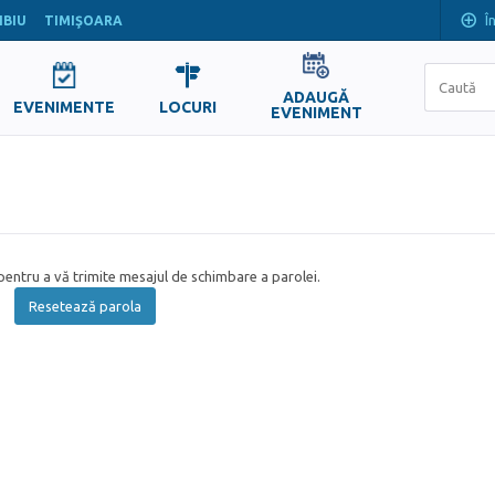
Î
IBIU
TIMIŞOARA
ADAUGĂ
EVENIMENTE
LOCURI
EVENIMENT
entru a vă trimite mesajul de schimbare a parolei.
Resetează parola