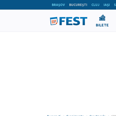
BRAŞOV
BUCUREŞTI
CLUJ
IAŞI
S
BILETE