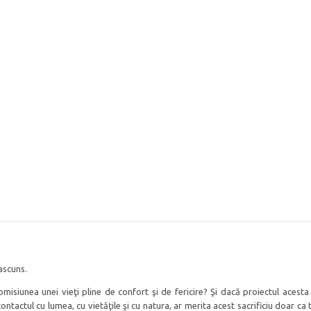
 ascuns.
isiunea unei vieţi pline de confort şi de fericire? Şi dacă proiectul acesta
tactul cu lumea, cu vietăţile şi cu natura, ar merita acest sacrificiu doar ca 