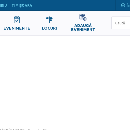
Î
IBIU
TIMIŞOARA
ADAUGĂ
EVENIMENTE
LOCURI
EVENIMENT