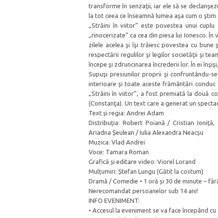
transforme în senzaţii, iar ele să se declanşe
la tot ceea ce înseamnă lumea aşa cum o ştim 
„Străini în viitor” este povestea unui cupl
„rinocerizate” ca cea din piesa lui Ionesco. În 
zilele acelea şi îşi trăiesc povestea cu bune ş
respectării regulilor şi legilor societăţii şi t
începe şi zdruncinarea încrederii lor. În ei înşişi
Supuşi presiunilor proprii şi confruntându-se 
interioare şi toate aceste frământări conduc l
„Străini în viitor”, a fost premiată la două 
(Constanţa). Un text care a generat un specta
Text și regia: Andrei Adam
Distribuția: Robert Poiană / Cristian Ioniț
Ariadna Șeulean / Iulia Alexandra Neacșu
Muzica: Vlad Andrei
Voce: Tamara Roman
Grafică și editare video: Viorel Lorand
Mulțumiri: Ștefan Lungu (Gătit la costum)
Dramă / Comedie • 1 oră și 30 de minute – fă
Nerecomandat persoanelor sub 14 ani!
INFO EVENIMENT:
• Accesul la eveniment se va face începând cu 