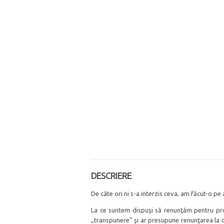
DESCRIERE
De câte ori ni s-a interzis ceva, am făcut-o pe
La ce suntem dispuşi să renunţăm pentru prom
„transpunere” şi ar presupune renunţarea la con