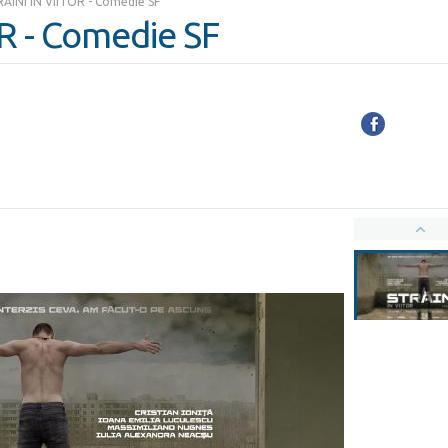
ĂINI ÎN VIITOR - Comedie SF
R - Comedie SF