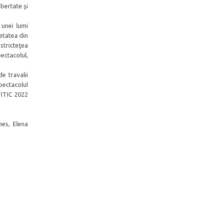
bertate şi
 unei lumi
ietatea din
 stricteţea
pectacolul,
de travalii
spectacolul
FITIC 2022
nes, Elena