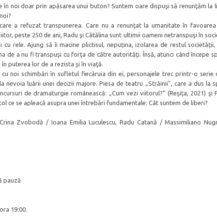
ze în noi doar prin apăsarea unui buton? Suntem oare dispuşi să renunţăm la li
noi?
u care a refuzat transpunerea. Care nu a renunţat la umanitate în favoarea
viitor, peste 250 de ani, Radu şi Cătălina sunt ultimii oameni netranspuşi în soc
i cu rele. Ajung să îi macine plictisul, nepuțina, izolarea de restul societăţii,
eama de a nu fi transpuşi cu forţa de către autorităţi. Însă, atunci când începe s
, în puterea lor de a rezista şi în viaţă.
cu noi schimbări în sufletul fiecăruia din ei, personajele trec printr-o serie 
a nevoia luării unei decizii majore. Piesa de teatru „Străinii”, care a dus la 
concursuri de dramaturgie românească: „Cum vezi viitorul?” (Reşiţa, 2021) şi 
col ce se apleacă asupra unei întrebări fundamentale: Cât suntem de liberi?
ă, Crina Zvobodă / Ioana Emilia Luculescu, Radu Catană / Massimiliano Nug
ră pauză
ora 19:00.