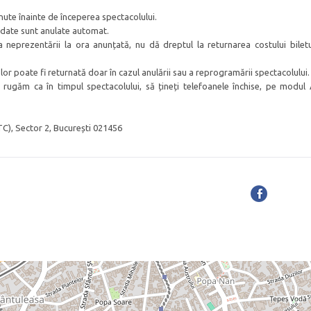
nute înainte de începerea spectacolului.
idate sunt anulate automat.
a neprezentării la ora anunțată, nu dă dreptul la returnarea costului biletu
lor poate fi returnată doar în cazul anulării sau a reprogramării spectacolului.
ă rugăm ca în timpul spectacolului, să țineți telefoanele închise, pe modul
C), Sector 2, București 021456