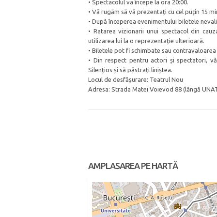
• Spectacolul va începe la ora 20:00.
• Vă rugăm să vă prezentați cu cel puțin 15 mi
• După începerea evenimentului biletele neval
• Ratarea vizionarii unui spectacol din cauz
utilizarea lui la o reprezentație ulterioară.
• Biletele pot fi schimbate sau contravaloarea 
• Din respect pentru actori și spectatori, v
Silențios și să păstrați liniștea.
Locul de desfășurare: Teatrul Nou
Adresa: Strada Matei Voievod 88 (lângă UNAT
AMPLASAREA PE HARTĂ