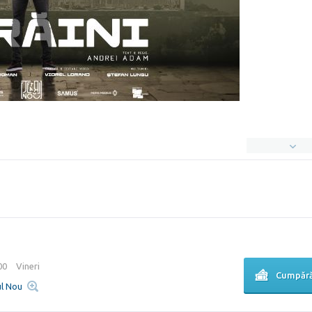
:00
Vineri
Cumpără
ul Nou