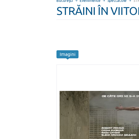
Bucureşti
Evenimente
Spectacole
STR
STRĂINI ÎN VIITO
Imagini