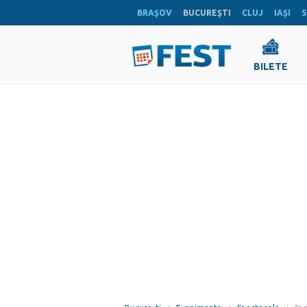
BRAŞOV
BUCUREŞTI
CLUJ
IAŞI
S
BILETE