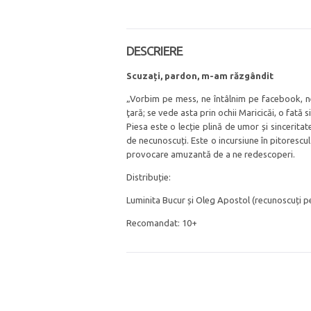
DESCRIERE
Scuzați, pardon, m-am răzgândit
„Vorbim pe mess, ne întâlnim pe facebook, n
ţară; se vede asta prin ochii Maricicăi, o fată s
Piesa este o lecție plină de umor și sinceritat
de necunoscuți. Este o incursiune în pitorescul 
provocare amuzantă de a ne redescoperi.
Distribuție:
Luminita Bucur și Oleg Apostol (recunoscuți pe
Recomandat: 10+