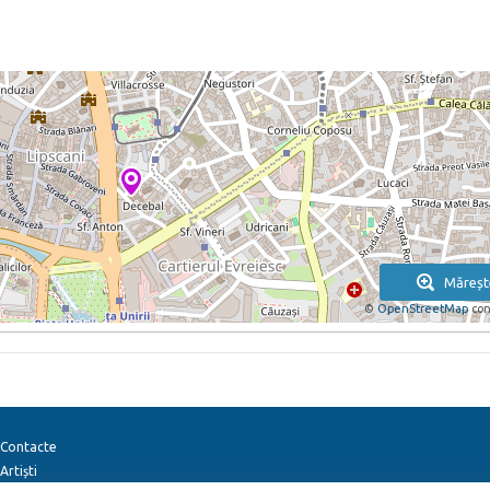
Măreșt
©
OpenStreetMap
con
Contacte
Artiști