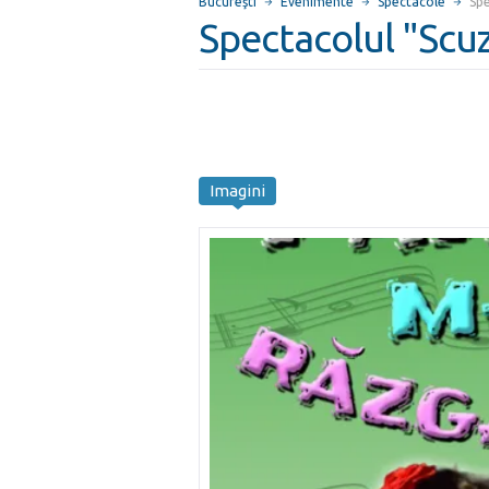
Bucureşti
Evenimente
Spectacole
Spe
Spectacolul "Scuz
Imagini