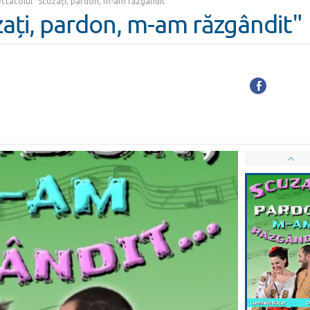
ctacolul "Scuzați, pardon, m-am răzgândit"
ați, pardon, m-am răzgândit"