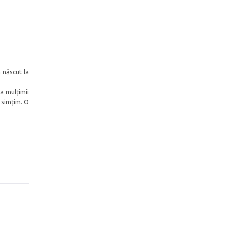
 născut la
ța mulțimii
e simțim. O