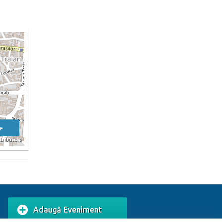
e
tributors
Adaugă Eveniment