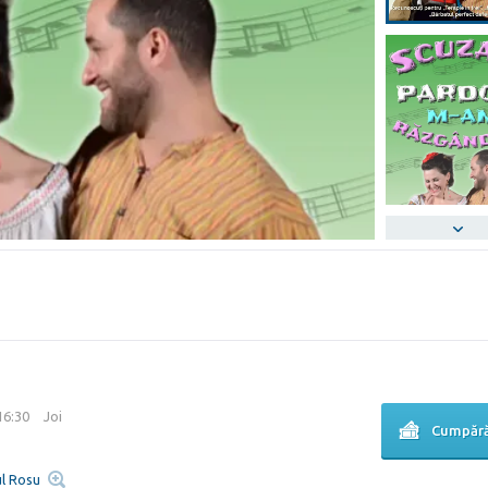
 16:30
Joi
Cumpără
ul Rosu