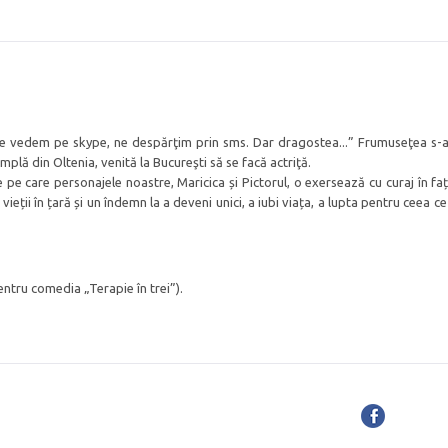
e vedem pe skype, ne despărţim prin sms. Dar dragostea...” Frumuseţea s-a
implă din Oltenia, venită la Bucureşti să se facă actriţă.
e pe care personajele noastre, Maricica și Pictorul, o exersează cu curaj în fa
vieții în țară și un îndemn la a deveni unici, a iubi viața, a lupta pentru ceea c
ntru comedia „Terapie în trei”).