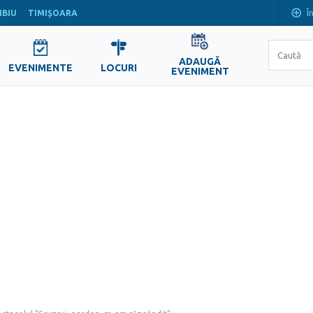
Î
IBIU
TIMIŞOARA
ADAUGĂ
EVENIMENTE
LOCURI
EVENIMENT