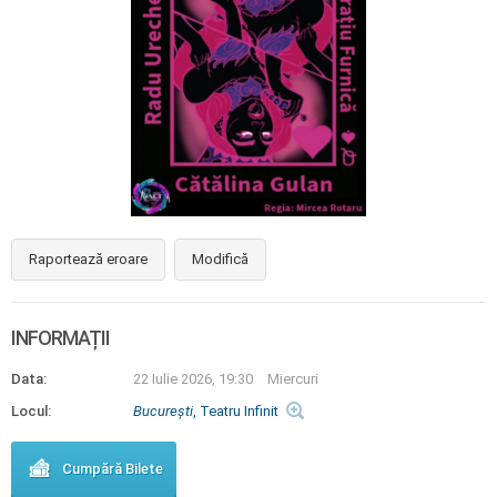
Raportează eroare
Modifică
INFORMAȚII
Data:
22 Iulie 2026, 19:30
Miercuri
Locul:
Bucureşti
, Teatru Infinit
Cumpără Bilete