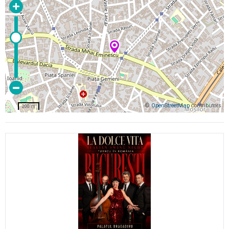
©
OpenStreetMap
contributors
200 m