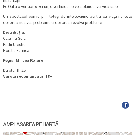
maturității.
Pe Otilia o vei iubi, o vei urî, o vei huidui, o vei aplauda, vei vrea sa o…
Un spectacol comic plin totuși de înțelepciune pentru că viața nu este
despre a nu avea probleme ci despre a rezolva probleme.
Distribuția:
Cătalina Gulan
Radu Ureche
Horațiu Furnică
Regia: Mircea Rotaru
Durata: 1h 25’
Vârstă recomandată: 18+
AMPLASAREA PE HARTĂ