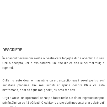
DESCRIERE
În adâncul fiecărui om există o bestie care tânjește după absolutul în sex.
Unii o acceptă, unii o exploatează, unii fac din ea artă și cei mai mulți o
reprimă.
Otilia nu este doar o mașinărie care tranzacționează sexul pentru a-și
satisface plăcerile. Unii mai scoliti ar spune despre Otilia că este
nimfomană, doar că ăștia mai școliti, nu prea fac sex.
Orgiile Otiliei, un spectacol bazat pe fapte reale. Un drum inițiatic transpus
prin întâlnirea cu 12 bărbați. O calătorie a pierderii inocentei și a dobândirii