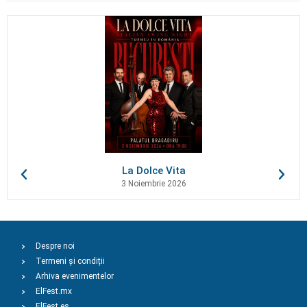
La Dolce Vita
3 Noiembrie 2026
Despre noi
Termeni și condiții
Arhiva evenimentelor
ElFest.mx
ElFest.es