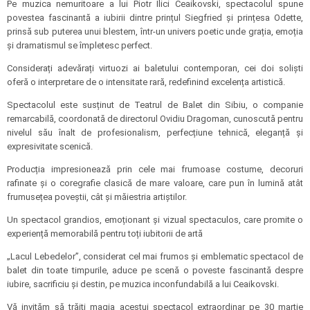
Pe muzica nemuritoare a lui Piotr Ilici Ceaikovski, spectacolul spune
povestea fascinantă a iubirii dintre prințul Siegfried și prințesa Odette,
prinsă sub puterea unui blestem, într-un univers poetic unde grația, emoția
și dramatismul se împletesc perfect.
Considerați adevărați virtuozi ai baletului contemporan, cei doi soliști
oferă o interpretare de o intensitate rară, redefinind excelența artistică.
Spectacolul este susținut de Teatrul de Balet din Sibiu, o companie
remarcabilă, coordonată de directorul Ovidiu Dragoman, cunoscută pentru
nivelul său înalt de profesionalism, perfecțiune tehnică, eleganță și
expresivitate scenică.
Producția impresionează prin cele mai frumoase costume, decoruri
rafinate și o coregrafie clasică de mare valoare, care pun în lumină atât
frumusețea poveștii, cât și măiestria artiștilor.
Un spectacol grandios, emoționant și vizual spectaculos, care promite o
experiență memorabilă pentru toți iubitorii de artă
„Lacul Lebedelor”, considerat cel mai frumos și emblematic spectacol de
balet din toate timpurile, aduce pe scenă o poveste fascinantă despre
iubire, sacrificiu și destin, pe muzica inconfundabilă a lui Ceaikovski.
Vă invităm să trăiți magia acestui spectacol extraordinar pe 30 martie