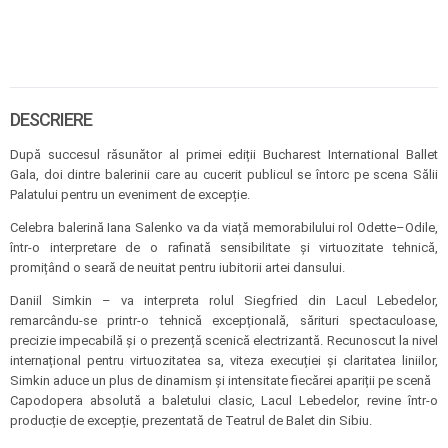
DESCRIERE
După succesul răsunător al primei ediții Bucharest International Ballet
Gala, doi dintre balerinii care au cucerit publicul se întorc pe scena Sălii
Palatului pentru un eveniment de excepție.
Celebra balerină Iana Salenko va da viață memorabilului rol Odette–Odile,
într-o interpretare de o rafinată sensibilitate și virtuozitate tehnică,
promițând o seară de neuitat pentru iubitorii artei dansului.
Daniil Simkin – va interpreta rolul Siegfried din Lacul Lebedelor,
remarcându-se printr-o tehnică excepțională, sărituri spectaculoase,
precizie impecabilă și o prezență scenică electrizantă. Recunoscut la nivel
internațional pentru virtuozitatea sa, viteza execuției și claritatea liniilor,
Simkin aduce un plus de dinamism și intensitate fiecărei apariții pe scenă
Capodopera absolută a baletului clasic, Lacul Lebedelor, revine într-o
producție de excepție, prezentată de Teatrul de Balet din Sibiu.