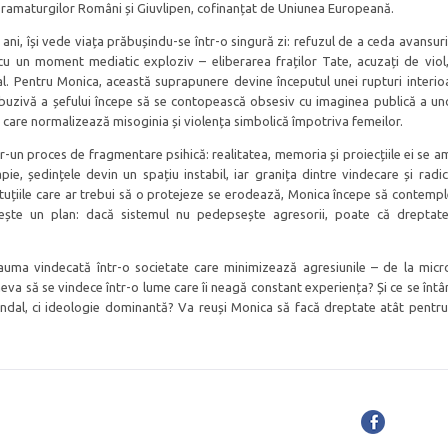
Dramaturgilor Români și Giuvlipen, cofinanțat de Uniunea Europeană.
i, își vede viața prăbușindu-se într-o singură zi: refuzul de a ceda avansuril
 cu un moment mediatic exploziv – eliberarea fraților Tate, acuzați de viol,
al. Pentru Monica, această suprapunere devine începutul unei rupturi interio
 abuzivă a șefului începe să se contopească obsesiv cu imaginea publică a un
care normalizează misoginia și violența simbolică împotriva femeilor.
ntr-un proces de fragmentare psihică: realitatea, memoria și proiecțiile ei se a
ie, ședințele devin un spațiu instabil, iar granița dintre vindecare și radic
tuțiile care ar trebui să o protejeze se erodează, Monica începe să contemp
iește un plan: dacă sistemul nu pedepsește agresorii, poate că dreptat
rauma vindecată într-o societate care minimizează agresiunile – de la micr
neva să se vindece într-o lume care îi neagă constant experiența? Și ce se înt
dal, ci ideologie dominantă? Va reuși Monica să facă dreptate atât pentru 