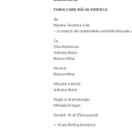
FURIA CARE MĂ VA VINDECA
de
Renata Teodora Cule
– cu inserții din materialele sensibile textuale
Cu:
Zita Moldovan
Adriana Butoi
Bianca Mihai
Muzică:
Bianca Mihai
Mișcare scenică:
Adriana Butoi
Regie și dramaturgie:
Mihaela Drăgan
Durată: 1h 45 (fără pauză)
+ 16 ani (limbaj licențios)