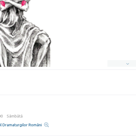
:00
Sâmbătă
ul Dramaturgilor Români