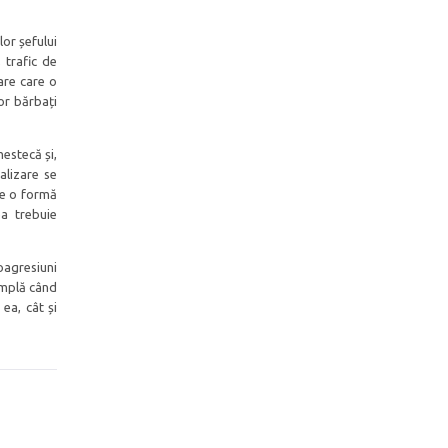
or șefului
 trafic de
are care o
or bărbați
mestecă și,
alizare se
le o formă
ea trebuie
oagresiuni
âmplă când
ea, cât și