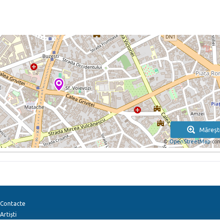
Măreșt
©
OpenStreetMap
con
Contacte
Artiști