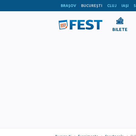
BRAŞOV
BUCUREŞTI
CLUJ
IAŞI
S
BILETE