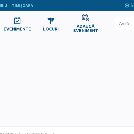
Î
IBIU
TIMIŞOARA
ADAUGĂ
EVENIMENTE
LOCURI
EVENIMENT