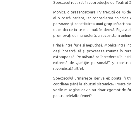
Spectacol realizat în coproducție de Teatrul 
Monica, o prezentatoare TV trecută de 45 de an
ei o costă cariera, iar concedierea coincide
persoane și constituirea unui grup infracțion
duce din ce în ce mai mult în derivă. Figura
promovați de manosferă, un ecosistem online 
Prinsă între furie și neputință, Monica intră î
deși încearcă să-și proceseze trauma în terap
estompează. Pe măsură ce încrederea în insti
extremă de „justiție personală” și constru
revendicată altfel.
Spectacolul urmărește deriva ei: poate fi t
cotidiene până la abuzuri sistemice? Poate ci
vocile misogine devin nu doar zgomot de fun
pentru celelalte femei?