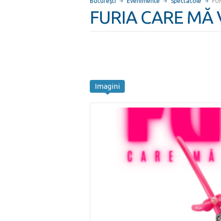
Bucureşti
Evenimente
Spectacole
FU
FURIA CARE MĂ V
Imagini