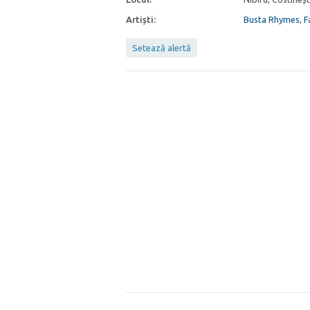
Artiști:
Busta Rhymes
,
F
Setează alertă