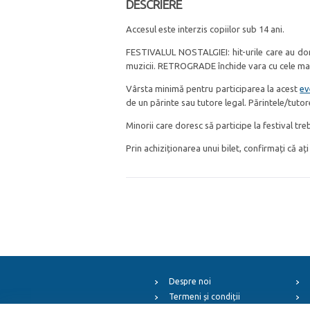
DESCRIERE
Accesul este interzis copiilor sub 14 ani.
FESTIVALUL NOSTALGIEI: hit-urile care au domi
muzicii. RETROGRADE închide vara cu cele mai 
Vârsta minimă pentru participarea la acest
ev
de un părinte sau tutore legal. Părintele/tutor
Minorii care doresc să participe la festival tr
Prin achiziționarea unui bilet, confirmați că ați
Despre noi
Termeni și condiții