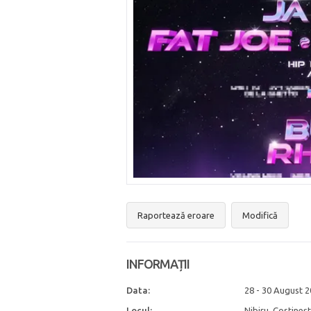
Raportează eroare
Modifică
INFORMAȚII
Data:
28 - 30 August 
Locul:
Nibiru, Costineș