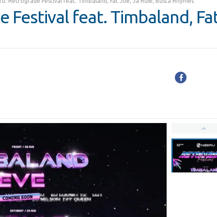
ru: Retrograde Festival feat. Timbaland, Fat Joe, Ja Rule, Busta Rhymes
e Festival feat. Timbaland, Fat