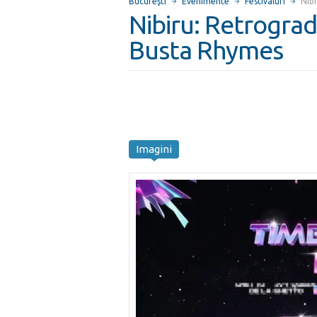
Bucureşti
Evenimente
Festivaluri
Nibi
Nibiru: Retrograd
Busta Rhymes
Imagini