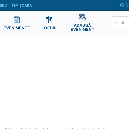
Î
IBIU
TIMIŞOARA
ADAUGĂ
EVENIMENTE
LOCURI
EVENIMENT