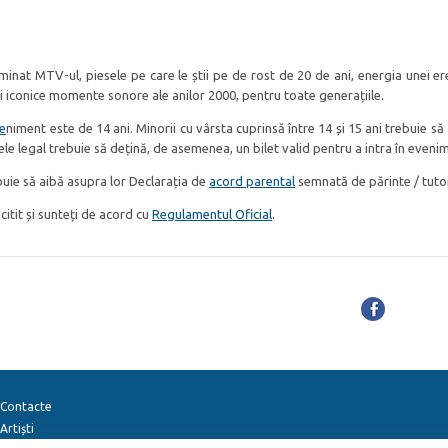
nat MTV-ul, piesele pe care le știi pe de rost de 20 de ani, energia unei er
iconice momente sonore ale anilor 2000, pentru toate generațiile.
e
niment este de 14 ani. Minorii cu vârsta cuprinsă între 14 și 15 ani trebuie să f
ele legal trebuie să dețină, de asemenea, un bilet valid pentru a intra în eveni
ebuie să aibă asupra lor Declarația de
acord parental
semnată de părinte / tutor
 citit și sunteți de acord cu
Regulamentul Oficial
.
Contacte
Artiști