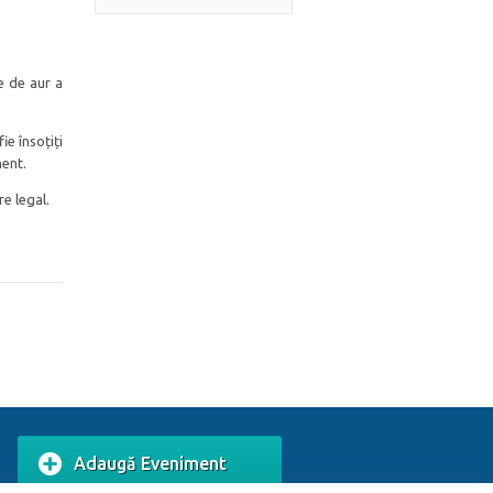
e de aur a
ie însoțiți
ment.
e legal.
Adaugă Eveniment