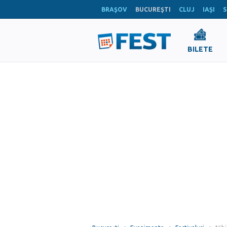
BRAŞOV
BUCUREŞTI
CLUJ
IAŞI
S
BILETE