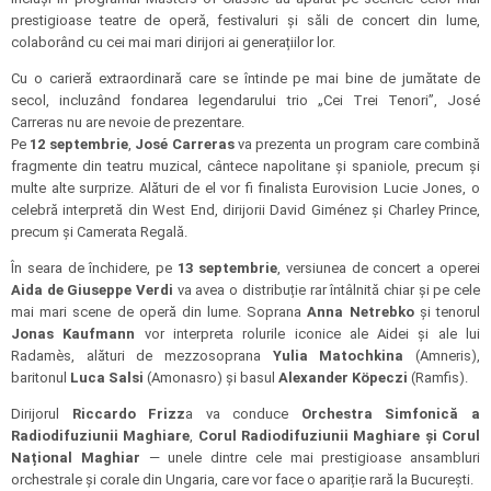
prestigioase teatre de operă, festivaluri și săli de concert din lume,
colaborând cu cei mai mari dirijori ai generațiilor lor.
Cu o carieră extraordinară care se întinde pe mai bine de jumătate de
secol, incluzând fondarea legendarului trio „Cei Trei Tenori”, José
Carreras nu are nevoie de prezentare.
Pe
12 septembrie
,
José Carreras
va prezenta un program care combină
fragmente din teatru muzical, cântece napolitane și spaniole, precum și
multe alte surprize. Alături de el vor fi finalista Eurovision Lucie Jones, o
celebră interpretă din West End, dirijorii David Giménez și Charley Prince,
precum și Camerata Regală.
În seara de închidere, pe
13 septembrie
, versiunea de concert a operei
Aida de Giuseppe Verdi
va avea o distribuție rar întâlnită chiar și pe cele
mai mari scene de operă din lume. Soprana
Anna Netrebko
și tenorul
Jonas Kaufmann
vor interpreta rolurile iconice ale Aidei și ale lui
Radamès, alături de mezzosoprana
Yulia Matochkina
(Amneris),
baritonul
Luca Salsi
(Amonasro) și basul
Alexander Köpeczi
(Ramfis).
Dirijorul
Riccardo Frizz
a va conduce
Orchestra Simfonică a
Radiodifuziunii Maghiare
,
Corul Radiodifuziunii Maghiare și Corul
Național Maghiar
— unele dintre cele mai prestigioase ansambluri
orchestrale și corale din Ungaria, care vor face o apariție rară la București.