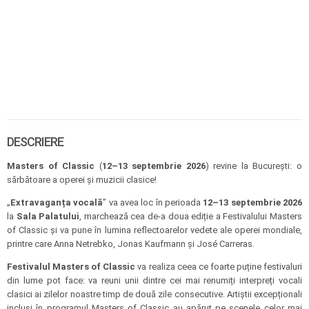
DESCRIERE
Masters of Classic
(
12–13 septembrie 2026
) revine la București: o
sărbătoare a operei și muzicii clasice!
„
Extravaganța vocală
” va avea loc în perioada
12–13 septembrie 2026
la
Sala Palatului
, marchează cea de-a doua ediție a Festivalului Masters
of Classic și va pune în lumina reflectoarelor vedete ale operei mondiale,
printre care Anna Netrebko, Jonas Kaufmann și José Carreras.
Festivalul Masters of Classic
va realiza ceea ce foarte puține festivaluri
din lume pot face: va reuni unii dintre cei mai renumiți interpreți vocali
clasici ai zilelor noastre timp de două zile consecutive. Artiștii excepționali
incluși în programul Masters of Classic au apărut pe scenele celor mai