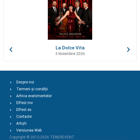
La Dolce Vita
3 Noiembrie 2026
Despre noi
Termeni și condiții
Arhiva evenimentelor
ElFest.mx
ElFest.es
Contacte
Artiști
Versiunea Web
Copyright © 2012-2026
TENEREVENT