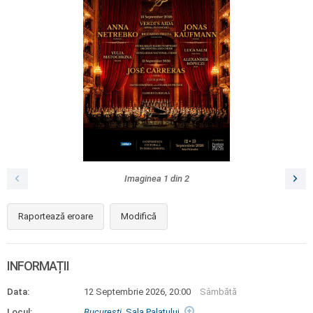
Imaginea
1
din
2
Raportează eroare
Modifică
INFORMAȚII
Data:
12 Septembrie 2026, 20:00
Sâmbătă
Locul:
Bucureşti
, Sala Palatului