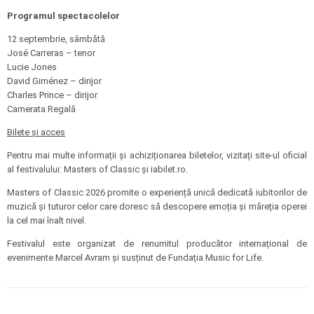
Programul spectacolelor
12 septembrie, sâmbătă
José Carreras – tenor
Lucie Jones
David Giménez – dirijor
Charles Prince – dirijor
Camerata Regală
Bilete și acces
Pentru mai multe informații și achiziționarea biletelor, vizitați site-ul oficial
al festivalului: Masters of Classic și iabilet.ro.
Masters of Classic 2026 promite o experiență unică dedicată iubitorilor de
muzică și tuturor celor care doresc să descopere emoția și măreția operei
la cel mai înalt nivel.
Festivalul este organizat de renumitul producător internațional de
evenimente Marcel Avram și susținut de Fundația Music for Life.