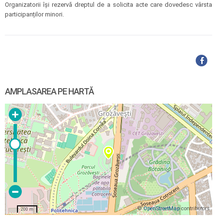
Organizatorii îşi rezervă dreptul de a solicita acte care dovedesc vârsta
participanților minori.
AMPLASAREA PE HARTĂ
©
OpenStreetMap
contributors
200 m