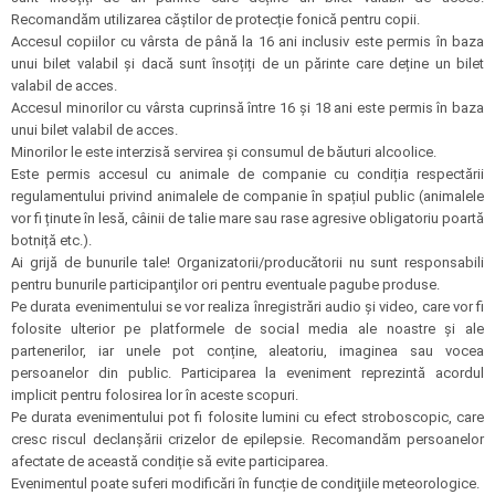
Recomandăm utilizarea căștilor de protecție fonică pentru copii.
Accesul copiilor cu vârsta de până la 16 ani inclusiv este permis în baza
unui bilet valabil și dacă sunt însoțiți de un părinte care deține un bilet
valabil de acces.
Accesul minorilor cu vârsta cuprinsă între 16 și 18 ani este permis în baza
unui bilet valabil de acces.
Minorilor le este interzisă servirea şi consumul de băuturi alcoolice.
Este permis accesul cu animale de companie cu condiția respectării
regulamentului privind animalele de companie în spațiul public (animalele
vor fi ținute în lesă, câinii de talie mare sau rase agresive obligatoriu poartă
botniță etc.).
Ai grijă de bunurile tale! Organizatorii/producătorii nu sunt responsabili
pentru bunurile participanţilor ori pentru eventuale pagube produse.
Pe durata evenimentului se vor realiza înregistrări audio şi video, care vor fi
folosite ulterior pe platformele de social media ale noastre și ale
partenerilor, iar unele pot conține, aleatoriu, imaginea sau vocea
persoanelor din public. Participarea la eveniment reprezintă acordul
implicit pentru folosirea lor în aceste scopuri.
Pe durata evenimentului pot fi folosite lumini cu efect stroboscopic, care
cresc riscul declanșării crizelor de epilepsie. Recomandăm persoanelor
afectate de această condiție să evite participarea.
Evenimentul poate suferi modificări în funcție de condiţiile meteorologice.