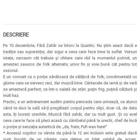
DESCRIERE
Pe 10 decembrie, Fără Zahăr se întorc la Quantic. Nu știm exact dacă e
tradiție sau superstiție, dar sigur e ceva care face bine la suflet. Versuri
istețe, sarcasm cât trebuie și chitare care râd la momentul potrivit, un
amestec savuros de folk alternativ, umor fin și voie bună cât pentru tot
sezonul.
E un concert ca o porție sănătoasă de sălățică de folk, condimentată cu
glume care se servesc reci, dar mușcă bine. Cântecele de iarnă și de vară
se amestecă perfect, ca într-o salată de stări: puțin frig, puțină căldură și
mult haz.
Practic, e un antrenament auditiv pentru perioada care urmează, ca atunci
când te duci la sală să-ți pregătești corpul pentru slipi, doar că, de data
asta, îți lucrezi urechile. Muzică fără zahăr, dar cu mult gust. Și cu acel
ceva care te face să pleci acasă cu zâmbetul până la urechi, chef de încă
o porție și senzația autentică de: „da, frate, Pufi was here!”
* Accesul copiilor cu vârsta de până la 12 ani inclusiv este gratuit dacă
sunt însoțiți de un părinte care deține un bilet valabil de acces.