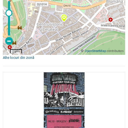
©
OpenStreetMap
contributors
200 m
Alte locuri din zonă