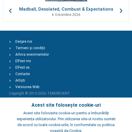
Madball, Desolated, Combust & Expectations
6 Octombrie 2026
Despre noi
Termeni și condiții
Arhiva evenimentelor
ElFest.mx
ElFest.es
Contacte
Artiști
Versiunea Web
Copyright © 2012-2026
TENEREVENT
Acest site folosește cookie-uri
Adaugă Eveniment
Acest site foloseste cookie-uri pentru a îmbunătăți
experiența utilizatorului. Prin utilizarea site-ul nostru sunteti
de acord cu toate cookie-urile, în conformitate cu politica
Adaugă Local
noastră de Cookie.