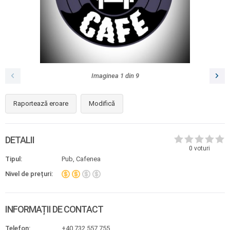
Imaginea
1
din
9
Raportează eroare
Modifică
DETALII
0
voturi
Tipul:
Pub, Cafenea
Nivel de prețuri:
INFORMAȚII DE CONTACT
Telefon:
+40 732 557 755