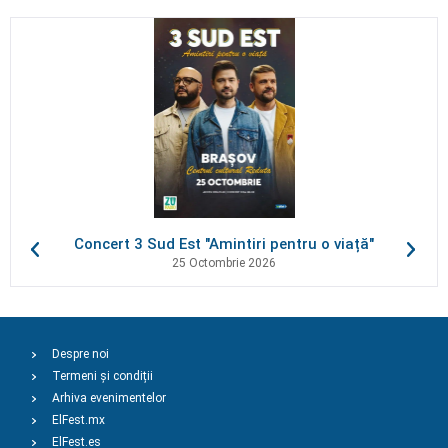
Concert 3 Sud Est "Amintiri pentru o viață"
25 Octombrie 2026
Despre noi
Termeni și condiții
Arhiva evenimentelor
ElFest.mx
ElFest.es