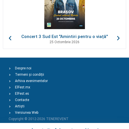
Concert 3 Sud Est "Amintiri pentru o viață"
25 Octombrie 2026
Despre noi
Termeni și condiții
Arhiva evenimentelor
ElFest.mx
ElFest.es
Contacte
Artiști
Versiunea Web
Copyright © 2012-2026
TENEREVENT