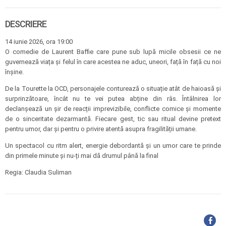
DESCRIERE
14 iunie 2026, ora 19:00
O comedie de Laurent Baffie care pune sub lupă micile obsesii ce ne
guvernează viața și felul în care acestea ne aduc, uneori, față în față cu noi
înșine.
De la Tourette la OCD, personajele conturează o situație atât de haioasă și
surprinzătoare, încât nu te vei putea abține din râs. Întâlnirea lor
declanșează un șir de reacții imprevizibile, conflicte comice și momente
de o sinceritate dezarmantă. Fiecare gest, tic sau ritual devine pretext
pentru umor, dar și pentru o privire atentă asupra fragilității umane.
Un spectacol cu ritm alert, energie debordantă și un umor care te prinde
din primele minute și nu-ți mai dă drumul până la final
Regia: Claudia Suliman