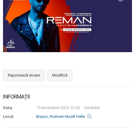
Raportează eroare
Modifică
INFORMAȚII
Data:
15 Noiembrie 2025, 22:00
Sâmbătă
Locul:
Braşov
, Kruhnen Musik Halle