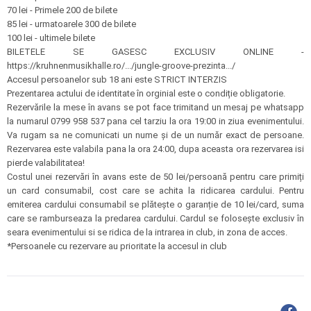
70 lei - Primele 200 de bilete
85 lei - urmatoarele 300 de bilete
100 lei - ultimele bilete
BILETELE SE GASESC EXCLUSIV ONLINE -
https://kruhnenmusikhalle.ro/.../jungle-groove-prezinta.../
Accesul persoanelor sub 18 ani este STRICT INTERZIS
Prezentarea actului de identitate în orginial este o condiție obligatorie.
Rezervările la mese în avans se pot face trimitand un mesaj pe whatsapp
la numarul 0799 958 537 pana cel tarziu la ora 19:00 in ziua evenimentului.
Va rugam sa ne comunicati un nume și de un număr exact de persoane.
Rezervarea este valabila pana la ora 24:00, dupa aceasta ora rezervarea isi
pierde valabilitatea!
Costul unei rezervări în avans este de 50 lei/persoană pentru care primiți
un card consumabil, cost care se achita la ridicarea cardului. Pentru
emiterea cardului consumabil se plătește o garanție de 10 lei/card, suma
care se ramburseaza la predarea cardului. Cardul se folosește exclusiv în
seara evenimentului si se ridica de la intrarea in club, in zona de acces.
*Persoanele cu rezervare au prioritate la accesul in club