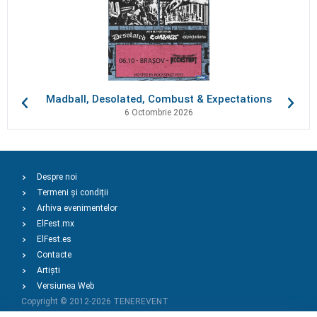
Madball, Desolated, Combust & Expectations
6 Octombrie 2026
Despre noi
Termeni și condiții
Arhiva evenimentelor
ElFest.mx
ElFest.es
Contacte
Artiști
Versiunea Web
Copyright © 2012-2026
TENEREVENT