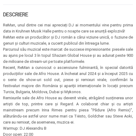
DESCRIERE
ReMan, unul dintre cei mai apreciați DJ ai momentului vine pentru prima
data in Kruhnen Musik Halle pentru o noapte care se anunță explozivă!
ReMan este un producător și DJ român a cărui viziune unică, o fuziune de
genuri și culturi muzicale, a cucerit publicul din întreaga lume.
Parcursul său muzical este marcat de succese impresionante: piesele sale
au ajuns pe locul 3 în topul Shazam Global House și au adunat peste 900
de milioane de stream-uri pe toate platformele.
Recent, ReMan a cunoscut o ascensiune fulminantă, în special datorită
producțiilor sale de Afro House. A încheiat anul 2024 și a început 2025 cu
o serie de show-uri sold out, piese și remixuri virale, confirmări la
festivaluri majore din România și apariții internaționale în locații precum
Turcia, Bulgaria, Moldova, Dubai și Mykonos.
Remixurile sale de Afro House au devenit virale, atrăgând susținerea unor
artiști de top, printre care și Regard. A colaborat chiar și cu artiști
mainstream precum Irina Rimes pentru piesa "Pădure (Afro Remix)",
alăturându-se astfel unor nume mari ca Tiësto, Goldcher sau Steve Aoki,
care au remixat, de asemenea, muzica ei.
Warmup: DJ Alexandru B
Door open: 22:00