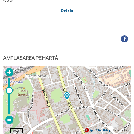
We U!
Detalii
AMPLASAREA PE HARTĂ
©
OpenStreetMap
contributors
200 m