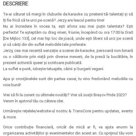
DESCRIERE
Te-ai săturat să mergi în cluburile de karaoke cu prietenii tăi talentați și să
îți fie frică să te urci pe scenă? Jerzy are leacul pentru tine!
Nu ai încredere în vocea ta, ești afonx sau mai puțin talentatx? Ești
perfectx! Te așteptăm cu drag vineri, 9 iunie, începând cu ora 17:00 la Ora0
[De Mijloc 133], cel mai hip loc de joacă, unde ești liberx să urci pe scenă
și să cânți din din suflet melodiile tale preferate.
Jerzy, cea mai recentă senzație a scenei de karaoke, persoană non-binară
cu o călătorie prin viață prin diverse meserii, de la presă la bucătărie, în
prezent activistă queer și scriitoare publicată.
La suflet e punk, iubește tatuajele, câinii și burgerii vegani.
Apa și cronțănelele sunt din partea casei, tu vino fredonând melodiile cu
voie bună!
Vrei să fii la curent cu ultimele noutăți? Vrei să susții Brașov Pride 2023?
Venim în ajutorul tău cu câteva idei.
Urmărește rețelele/website-ul nostru & TransCore pentru updates, events
& more.
Orice contribuție financiară, oricât de mică ar fi, va ajuta enorm la
organizarea activităților și evenimentelor din acest an. Cu sprijinul tău vom