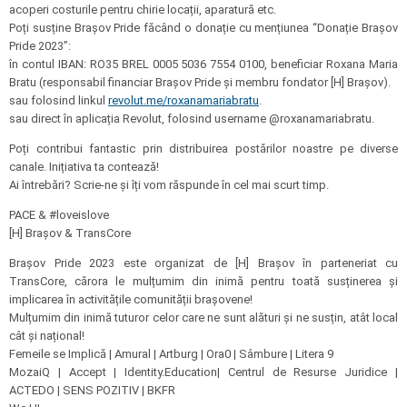
acoperi costurile pentru chirie locații, aparatură etc.
Poți susține Brașov Pride făcând o donație cu mențiunea “Donație Brașov
Pride 2023”:
în contul IBAN: RO35 BREL 0005 5036 7554 0100, beneficiar Roxana Maria
Bratu (responsabil financiar Brașov Pride și membru fondator [H] Brașov).
sau folosind linkul
revolut.me/roxanamariabratu
.
sau direct în aplicația Revolut, folosind username @roxanamariabratu.
Poți contribui fantastic prin distribuirea postărilor noastre pe diverse
canale. Inițiativa ta contează!
Ai întrebări? Scrie-ne și îți vom răspunde în cel mai scurt timp.
PACE & #loveislove
[H] Brașov & TransCore
Brașov Pride 2023 este organizat de [H] Brașov în parteneriat cu
TransCore, cărora le mulțumim din inimă pentru toată susținerea și
implicarea în activitățile comunității brașovene!
Mulțumim din inimă tuturor celor care ne sunt alături și ne susțin, atât local
cât și național!
Femeile se Implică | Amural | Artburg | Ora0 | Sâmbure | Litera 9
MozaiQ | Accept | Identity.Education| Centrul de Resurse Juridice |
ACTEDO | SENS POZITIV | BKFR