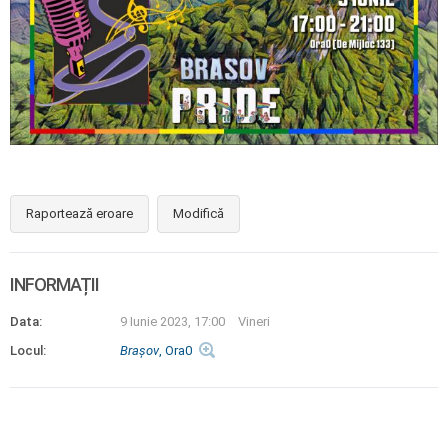
Raportează eroare
Modifică
INFORMAȚII
Data:
9 Iunie 2023, 17:00
Vineri
Locul:
Braşov
, Ora0