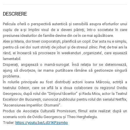
DESCRIERE
Pelicula oferă o perspectivă autentică și sensibilă asupra eforturilor unui
cuplu de a-și împlini visul de a deveni părinți, într-o societate în care
presiunea idealurilor de familie devine din ce în ce mai apăsătoare.
Alex și Maria, doi tineri corporatiști, planifică un copil. Dar asta nu e simplu,
pentru că cei doi sunt striviți de joburi și de stresul zilnic. Preț de trei ani la
rând, ei încearcă să procreeze în weekenduri ‚organizate’, care eșuează
lamentabil.
Disperați, angajează o mamă-surogat. Însă relația lor se deteriorează,
ajung să divorțeze, iar mama purtătoare rămâne să gestioneze singură
problema.
​​În rolurile principale au fost distribuiți actorii Ioana Mărcoiu, actriță a
teatrului Odeon, care se află la a doua colaborare cu regizorul Ovidiu
Georgescu, după rolul din “Dirijorul tăcerilor” și Radu Micu, actor la Teatrul
Excelsior din București, cunoscut publicului pentru rolul din serialul Netflix,
“Ascensiunea imperiilor: Otomanii”.
Produs de Asociația Culturală Promissum, filmul este realizat după un
scenariu scris de Ovidiu Georgescu şi Theo Herghelegiu.
Trailer:
https://youtu.be/Ld31KPzsm6o