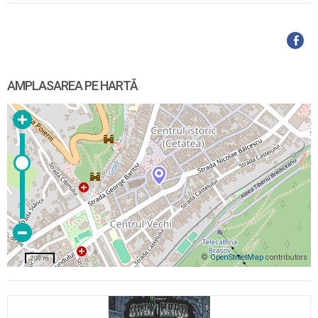
AMPLASAREA PE HARTĂ
©
OpenStreetMap
contributors
200 m