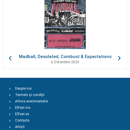
Madball, Desolated, Combust & Expectations
6 Octombrie 2026
Despre noi
Termeni și condiții
Arhiva evenimentelor
ElFest.mx
ElFest.es
Contacte
Artiști