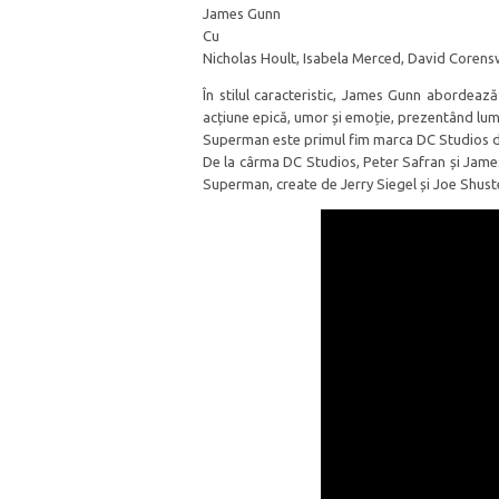
James Gunn
Cu
Nicholas Hoult, Isabela Merced, David Coren
În stilul caracteristic, James Gunn abordeaz
acțiune epică, umor și emoție, prezentând lu
Superman este primul fim marca DC Studios de
De la cârma DC Studios, Peter Safran și James
Superman, create de Jerry Siegel și Joe Shust