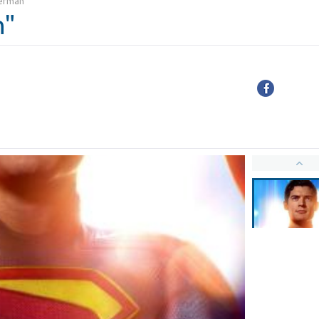
perman"
n"