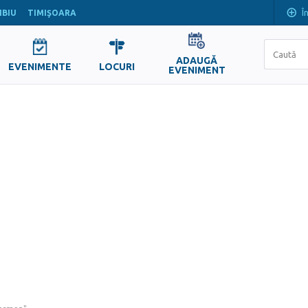
Î
IBIU
TIMIŞOARA
ADAUGĂ
EVENIMENTE
LOCURI
EVENIMENT