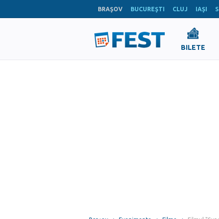
BRAŞOV
BUCUREŞTI
CLUJ
IAŞI
S
BILETE