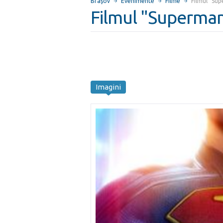
Braşov
Evenimente
Filme
Filmul "Su
Filmul "Superma
Imagini