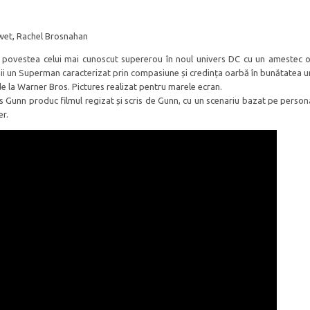
swet, Rachel Brosnahan
ă povestea celui mai cunoscut supererou în noul univers DC cu un amestec o
mii un Superman caracterizat prin compasiune și credința oarbă în bunătatea 
 la Warner Bros. Pictures realizat pentru marele ecran.
 Gunn produc filmul regizat și scris de Gunn, cu un scenariu bazat pe person
er.