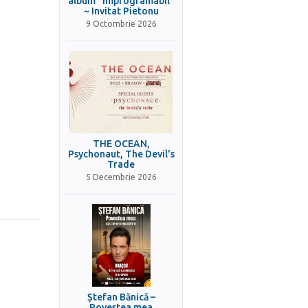
album ”Improgramabil”
~ Invitat Pietonu
9 Octombrie 2026
THE OCEAN,
Psychonaut, The Devil's
Trade
5 Decembrie 2026
Ștefan Bănică –
Povestea mea