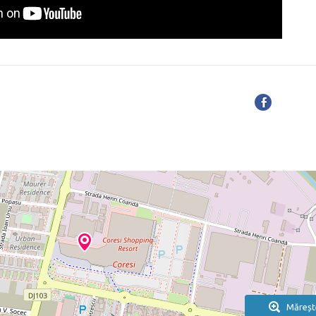
Măreșt