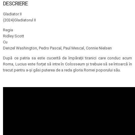
DESCRIERE
Gladiator II
(2024)Gladiatorul II
Regia
Ridley Scott
Cu
Denzel Washington, Pedro Pascal, Paul Mescal, Connie Nielsen
După ce patria sa este cucerită de împărații tiranici care conduc acum
Roma, Lucius este forțat să intre în Colosseum și trebuie să se întoarcă în
trecut pentru a-și găsi puterea de a reda gloria Romei poporului său.