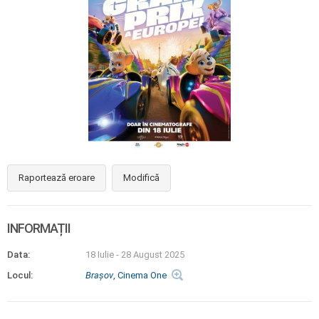
Raportează eroare
Modifică
INFORMAȚII
Data:
18 Iulie
-
28 August 2025
Locul:
Braşov
, Cinema One