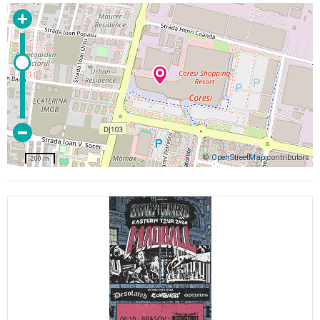
©
OpenStreetMap
contributors
200 m