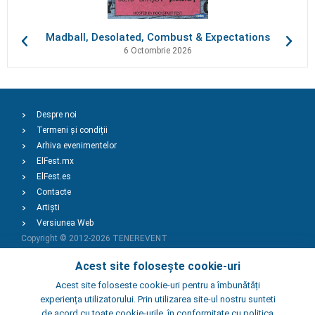
Madball, Desolated, Combust & Expectations
6 Octombrie 2026
Despre noi
Termeni și condiții
Arhiva evenimentelor
ElFest.mx
ElFest.es
Contacte
Artiști
Versiunea Web
Copyright © 2012-2026
TENEREVENT
Acest site folosește cookie-uri
Adaugă Eveniment
Acest site foloseste cookie-uri pentru a îmbunătăți
experiența utilizatorului. Prin utilizarea site-ul nostru sunteti
de acord cu toate cookie-urile, în conformitate cu politica