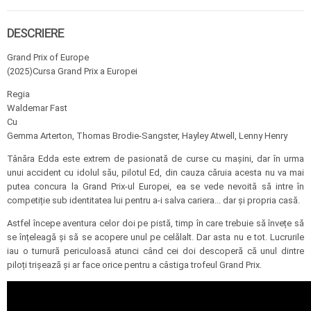
DESCRIERE
Grand Prix of Europe
(2025)Cursa Grand Prix a Europei
Regia
Waldemar Fast
Cu
Gemma Arterton, Thomas Brodie-Sangster, Hayley Atwell, Lenny Henry
Tânăra Edda este extrem de pasionată de curse cu mașini, dar în urma
unui accident cu idolul său, pilotul Ed, din cauza căruia acesta nu va mai
putea concura la Grand Prix-ul Europei, ea se vede nevoită să intre în
competiție sub identitatea lui pentru a-i salva cariera... dar și propria casă.
Astfel începe aventura celor doi pe pistă, timp în care trebuie să învețe să
se înțeleagă și să se acopere unul pe celălalt. Dar asta nu e tot. Lucrurile
iau o turnură periculoasă atunci când cei doi descoperă că unul dintre
piloți trișează și ar face orice pentru a câstiga trofeul Grand Prix.