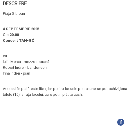
DESCRIERE
Piața Sf. Ioan
4 SEPTEMBRIE 2025
Ora
20,00
Concert TAN-GÓ
cu
Iulia Merca - mezzosoprană
Robert Indrei - bandoneon
Irina Indrei - pian
Accesul în piață este liber, iar pentru locurile pe scaune se pot achiziționa
bilete (15) la fața locului, care pot fi plătite cash.