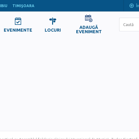
Î
IBIU
TIMIŞOARA
ADAUGĂ
EVENIMENTE
LOCURI
EVENIMENT