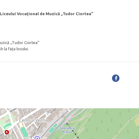
l Liceului Vocațional de Muzică „Tudor Ciortea”
Muzică „Tudor Ciortea”
h la fața locului.