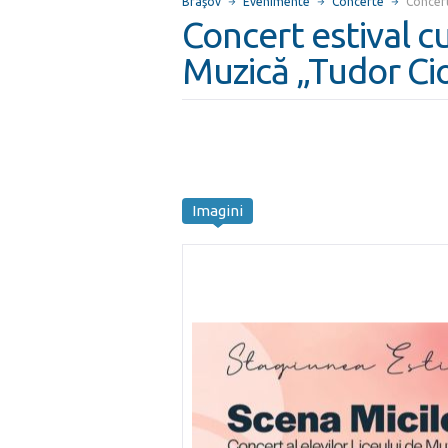
Braşov
Evenimente
Concerte
Concert
Concert estival cu
Muzică „Tudor Ci
Imagini