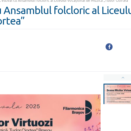
 estival cu Ansamblul folcloric al Liceului Vocațional de Muzică „Tudor Ciortea”
 Ansamblul folcloric al Liceul
ortea”