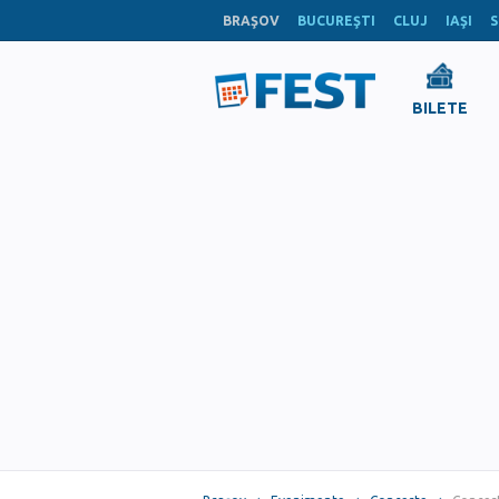
BRAŞOV
BUCUREŞTI
CLUJ
IAŞI
S
BILETE