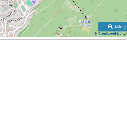
Măreșt
©
OpenStreetMap
con