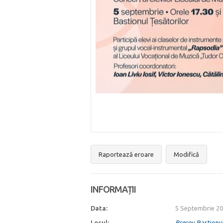
Raportează eroare
Modifică
INFORMAȚII
Data:
5 Septembrie 20
Locul:
Braşov
, Bastionul