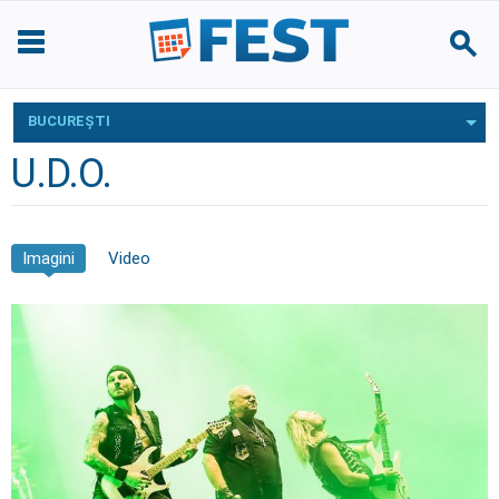
BUCUREŞTI
U.D.O.
Imagini
Video