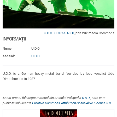
U.D.O.
,
CC BY-SA 3.0
, prin Wikimedia Commons
INFORMAȚII
Nume:
U.D.O.
asdasd:
U.D.O.
U.D.O. is a German heavy metal band founded by lead vocalist Udo
Dirkschneider in 1987.
Acest articol folosește material din articolul Wikipedia
U.D.O.
, care este
publicat sub licența
Creative Commons Attribution-Share-Alike License 3.0
.