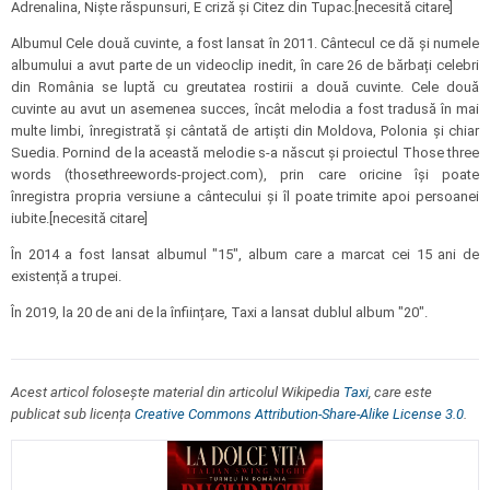
Adrenalina, Niște răspunsuri, E criză și Citez din Tupac.[necesită citare]
Albumul Cele două cuvinte, a fost lansat în 2011. Cântecul ce dă și numele
albumului a avut parte de un videoclip inedit, în care 26 de bărbați celebri
din România se luptă cu greutatea rostirii a două cuvinte. Cele două
cuvinte au avut un asemenea succes, încât melodia a fost tradusă în mai
multe limbi, înregistrată și cântată de artiști din Moldova, Polonia și chiar
Suedia. Pornind de la această melodie s-a născut și proiectul Those three
words (thosethreewords-project.com), prin care oricine își poate
înregistra propria versiune a cântecului și îl poate trimite apoi persoanei
iubite.[necesită citare]
În 2014 a fost lansat albumul "15", album care a marcat cei 15 ani de
existență a trupei.
În 2019, la 20 de ani de la înființare, Taxi a lansat dublul album "20".
Acest articol folosește material din articolul Wikipedia
Taxi
, care este
publicat sub licența
Creative Commons Attribution-Share-Alike License 3.0
.