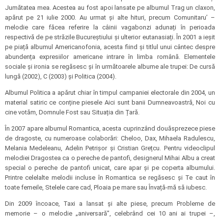
Jumătatea mea. Acestea au fost apoi lansate pe albumul Trag un claxon,
apărut pe 21 iulie 2000. Au urmat și alte hituri, precum Comunitaru’ –
melodie care făcea referire la câinii vagabonzi adunați în perioada
respectivă de pe străzile Bucureștiului și ulterior eutanasiați. În 2001 a ieșit
pe piață albumul Americanofonia, acesta fiind și titlul unui cântec despre
abundența expresiilor americane intrare în limba română. Elementele
sociale și ironia se regăsesc și în următoarele albume ale trupei: De cursă
lungă (2002), C (2003) și Politica (2004).
Albumul Politica a apărut chiar în timpul campaniei electorale din 2004, un
material satiric ce conține piesele Aici sunt banii Dumneavoastră, Noi cu
cine votăm, Domnule Fost sau Situația din Țară.
În 2007 apare albumul Romantica, acesta cuprinzând douăsprezece piese
de dragoste, cu numeroase colaborări: Cheloo, Dax, Mihaela Radulescu,
Melania Medeleanu, Adelin Petrișor și Cristian Grețcu. Pentru videoclipul
melodiei Dragostea ca o pereche de pantofi, designerul Mihai Albu a creat
special o pereche de pantofi unicat, care apar și pe coperta albumului.
Printre celelalte melodii incluse în Romantica se regăsesc și Te caut în
toate femeile, Stelele care cad, Ploaia pe mare sau Învață-mă să iubesc.
Din 2009 încoace, Taxi a lansat și alte piese, precum Probleme de
memorie – o melodie „aniversară”, celebrând cei 10 ani ai trupei –,