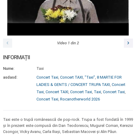
Video
1
din
2
INFORMAȚII
Nume:
Taxi
asdasd:
Concert Taxi
,
Concert TAXI
,
"Taxi"
,
8 MARTIE FOR
LADIES & GENTS / CONCERT TRUPA TAXI
,
Concert
Taxi
,
Concert TAXI
,
Concert Taxi
,
Taxi
,
Concert Taxi
,
Concert Taxi
,
Rocanotherworld 2026
Taxi este o trupă românească de pop-rock. Trupa a fost fondată în 1999
și în prezent este compusă din Dan Teodorescu, Mugurel Coman, Kerezsi
Csongor, Vicky Avanu, Carla Iliași, Sebastian Macovei și Alin Păun.