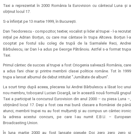
Taxi a reprezentat în 2000 România la Eurovision cu cântecul Luna și a
obținut locul 17.
S-a înființat pe 13 martie 1999, în București.
Dan Teodorescu - compozitor, textier, vocalist și lider al trupei - l-a recrutat
inițial pe Adrian Borțun, cu care mai cântase în trupa Altceva. Borțun l-a
cooptat pe fostul său coleg de trupă de la Sarmalele Reci, Andrei
Bărbulescu, iar Dan l-a adus pe George Pătrănoiu. Astfel s-a format trupa
Taxi.
Primul cântec de succes al trupei a fost Criogenia salvează România, care
a adus fani chiar și printre membrii clasei politice române. Tot în 1999
trupa a lansat albumul de debut intitulat "Jumătate de album".
La scurt timp după aceea, plecarea lui Andrei Bărbulescu a lăsat loc unui
nou membru, toboșarul Lucian Cioargă, iar în această nouă formulă grupul
Taxi a participat la concursul Eurovision din anul 2000 – cu piesa Luna –,
obținând locul 17. Deși a fost cea mai bună clasare a României de până
atunci, membrii trupei nu au fost mulțumiți și au compus un cântec ironic
la adresa acestui concurs, pe care l-au numit E.B.U. – European
Broadcasting Union.
În luna martie 2000 au fost lansate piesele Doi zero zero zero și