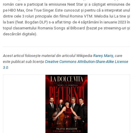
român care a participat la emisiunea Next Star și a câștigat emisiunea de
pe HBO Max, One True Singer. Este cunoscut și pentru că a interpretat unul
dintre cele 3 roluri principale din filmul Romina VTM. Melodia lui La tine și
la bani (feat. Bogdan DLP) s-a aflat timp de 4 săptămâni în ianuarie 2023 în
topul clasamentului Romania Songs al Bilboard (bazat pe streaming-uri și
descărcări digitale).
Acest articol folosește material din articolul Wikipedia
Rareș Mariș
, care
este publicat sub licența
Creative Commons Attribution-Share-Alike License
3.0
.