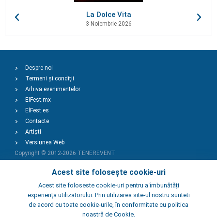
La Dolce Vita
3 Noiembrie 2026
Despre noi
Termeni și condiții
Arhiva evenimentelor
ElFest.mx
ElFest.es
Contacte
Artiști
Versiunea Web
Copyright © 2012-2026
TENEREVENT
Acest site folosește cookie-uri
Adaugă Eveniment
Acest site foloseste cookie-uri pentru a îmbunătăți
experiența utilizatorului. Prin utilizarea site-ul nostru sunteti
de acord cu toate cookie-urile, în conformitate cu politica
Adaugă Local
noastră de Cookie.