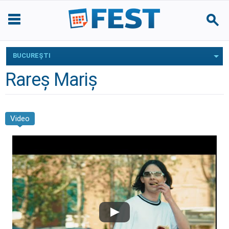
BUCUREŞTI
Rareș Mariș
Video