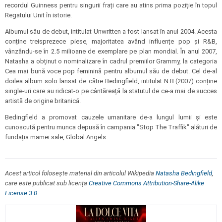
recordul Guinness pentru singurii frați care au atins prima poziție în topul
Regatului Unit în istorie.
Albumul său de debut, intitulat Unwritten a fost lansat în anul 2004. Acesta
conține treisprezece piese, majoritatea având influențe pop și R&B,
vânzându-se în 2.5 milioane de exemplare pe plan mondial. În anul 2007,
Natasha a obținut o nominalizare în cadrul premiilor Grammy, la categoria
Cea mai bună voce pop feminină pentru albumul său de debut. Cel de-al
doilea album solo lansat de către Bedingfield, intitulat N.B.(2007) conține
single-uri care au ridicat-o pe cântăreață la statutul de ce-a mai de succes
artistă de origine britanică.
Bedingfield a promovat cauzele umanitare de-a lungul lumii și este
cunoscută pentru munca depusă în campania "Stop The Traffik" alături de
fundația mamei sale, Global Angels.
Acest articol folosește material din articolul Wikipedia
Natasha Bedingfield
,
care este publicat sub licența
Creative Commons Attribution-Share-Alike
License 3.0
.