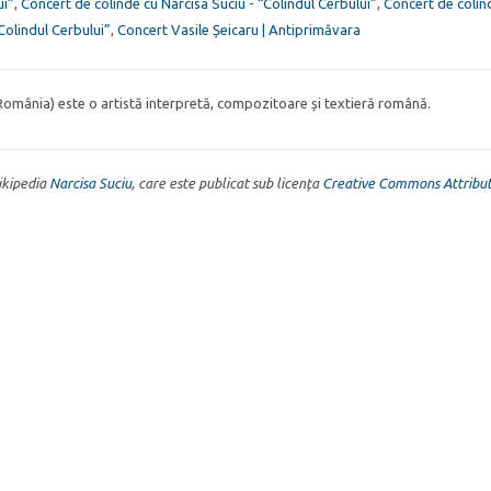
ui”
,
Concert de colinde cu Narcisa Suciu - “Colindul Cerbului”
,
Concert de colin
Colindul Cerbului”
,
Concert Vasile Șeicaru | Antiprimăvara
 România) este o artistă interpretă, compozitoare și textieră română.
Wikipedia
Narcisa Suciu
, care este publicat sub licența
Creative Commons Attribut