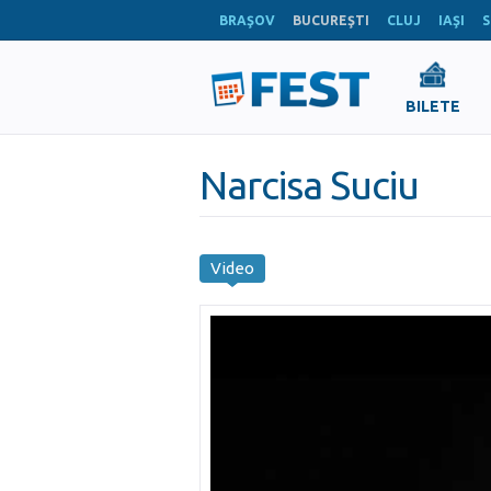
BRAŞOV
BUCUREŞTI
CLUJ
IAŞI
S
BILETE
Narcisa Suciu
Video