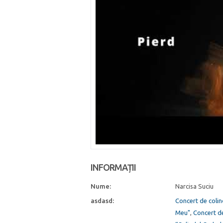
INFORMAȚII
Nume:
Narcisa Suciu
asdasd:
Concert de colin
Meu"
,
Concert de