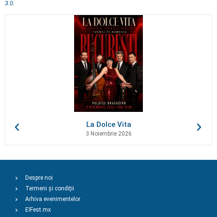
3.0
.
La Dolce Vita
3 Noiembrie 2026
Despre noi
Termeni și condiții
Arhiva evenimentelor
ElFest.mx