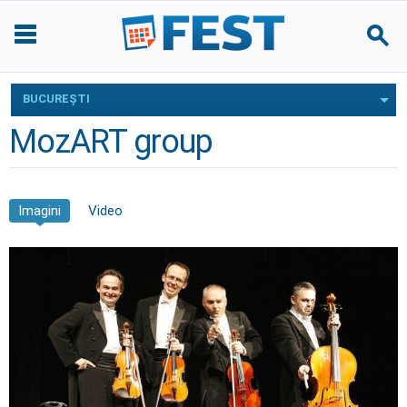
BUCUREŞTI
MozART group
Imagini
Video