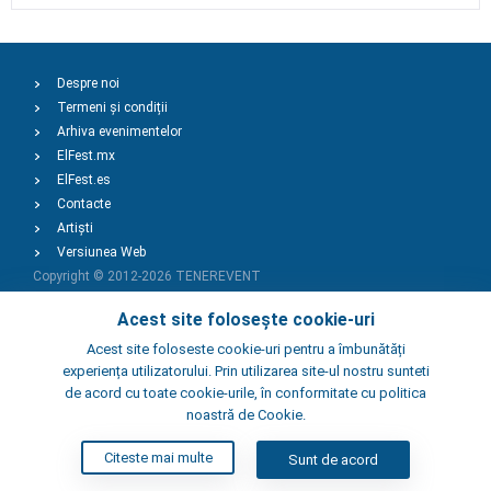
Despre noi
Termeni și condiții
Arhiva evenimentelor
ElFest.mx
ElFest.es
Contacte
Artiști
Versiunea Web
Copyright © 2012-2026
TENEREVENT
Acest site folosește cookie-uri
Adaugă Eveniment
Acest site foloseste cookie-uri pentru a îmbunătăți
experiența utilizatorului. Prin utilizarea site-ul nostru sunteti
de acord cu toate cookie-urile, în conformitate cu politica
Adaugă Local
noastră de Cookie.
Citeste mai multe
Sunt de acord