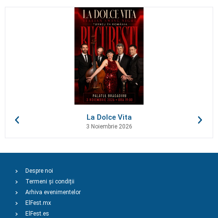
La Dolce Vita
3 Noiembrie 2026
Despre noi
Termeni și condiții
Arhiva evenimentelor
ElFest.mx
ElFest.es