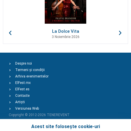
La Dolce Vita
3 Noiembrie 2026
Despre noi
Termeni și condiții
Arhiva evenimentelor
ElFest.mx
ElFest.es
Contacte
Artiști
Versiunea Web
Copyright © 2012-2026
TENEREVENT
Acest site folosește cookie-uri