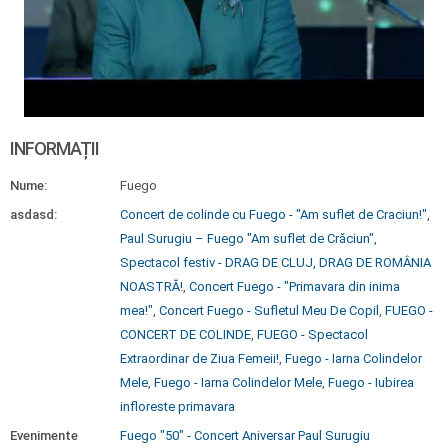
INFORMAȚII
Nume:
Fuego
asdasd:
Concert de colinde cu Fuego - "Am suflet de Craciun!"
,
Paul Surugiu – Fuego "Am suflet de Crăciun"
,
Spectacol festiv - DRAG DE CLUJ, DRAG DE ROMÂNIA
NOASTRĂ!
,
Concert Fuego - "Primavara din inima
mea!"
,
Concert Fuego - Sufletul Meu De Copil
,
FUEGO -
CONCERT DE COLINDE
,
FUEGO - Spectacol
Extraordinar de Ziua Femeii!
,
Fuego - Iarna Colindelor
Mele
,
Fuego - Iarna Colindelor Mele
,
Fuego - Iubirea
infloreste primavara
Evenimente
Fuego "50" - Concert Aniversar Paul Surugiu