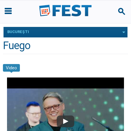
BUCUREŞTI
Fuego
Video