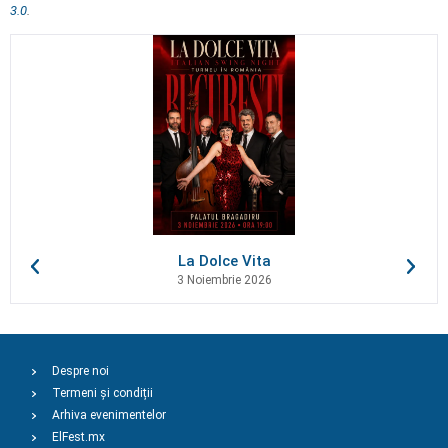
3.0
.
La Dolce Vita
3 Noiembrie 2026
Despre noi
Termeni și condiții
Arhiva evenimentelor
ElFest.mx