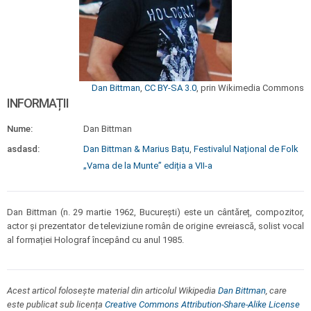
Dan Bittman
,
CC BY-SA 3.0
, prin Wikimedia Commons
INFORMAȚII
Nume:
Dan Bittman
asdasd:
Dan Bittman & Marius Bațu
,
Festivalul Național de Folk
„Vama de la Munte” ediția a VII-a
Dan Bittman (n. 29 martie 1962, București) este un cântăreț, compozitor,
actor și prezentator de televiziune român de origine evreiască, solist vocal
al formației Holograf începând cu anul 1985.
Acest articol folosește material din articolul Wikipedia
Dan Bittman
, care
este publicat sub licența
Creative Commons Attribution-Share-Alike License