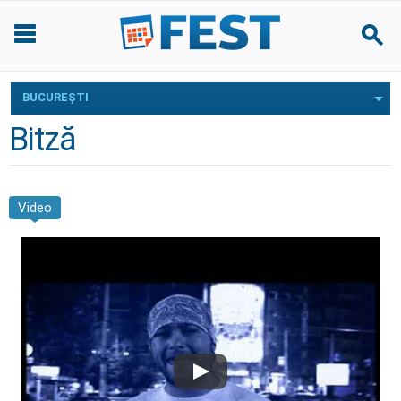
BUCUREŞTI
Bitză
Video