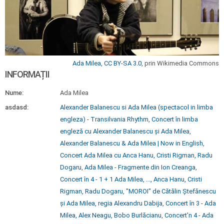
Ada Milea
,
CC BY-SA 3.0
, prin Wikimedia Commons
INFORMAȚII
Nume:
Ada Milea
asdasd:
Alexander Balanescu si Ada Milea (spectacol in limba
engleza) - Transilvania Rhythm
,
Concert în limba
engleză cu Alexander Balanescu și Ada Milea
,
Alexander Balanescu & Ada Milea | Now in English
,
Concert Ada Milea cu Anca Hanu, Cristi Rigman, Radu
Dogaru
,
Ada Milea - Fragmente din Ion Creanga
,
Concert în 4 - 1 + 1 Ada Milea, ..., Anca Hanu, Cristi
Rigman, Radu Dogaru
,
"MOROI" de Cătălin Ștefănescu
și Ada Milea, regia Alexandru Dabija
,
Concert în 3 - Ada
Milea, Alex Neagu, Bobo Burlăcianu
,
Concert'n 4 - Ada