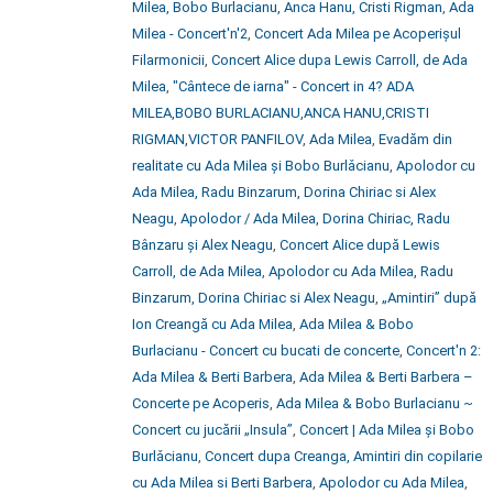
Milea, Bobo Burlacianu, Anca Hanu, Cristi Rigman
,
Ada
Milea - Concert'n'2
,
Concert Ada Milea pe Acoperișul
Filarmonicii
,
Concert Alice dupa Lewis Carroll, de Ada
Milea
,
"Cântece de iarna" - Concert in 4? ADA
MILEA,BOBO BURLACIANU,ANCA HANU,CRISTI
RIGMAN,VICTOR PANFILOV
,
Ada Milea
,
Evadăm din
realitate cu Ada Milea şi Bobo Burlǎcianu
,
Apolodor cu
Ada Milea, Radu Binzarum, Dorina Chiriac si Alex
Neagu
,
Apolodor / Ada Milea, Dorina Chiriac, Radu
Bânzaru și Alex Neagu
,
Concert Alice după Lewis
Carroll, de Ada Milea
,
Apolodor cu Ada Milea, Radu
Binzarum, Dorina Chiriac si Alex Neagu
,
„Amintiri” după
Ion Creangă cu Ada Milea
,
Ada Milea & Bobo
Burlacianu - Concert cu bucati de concerte
,
Concert'n 2:
Ada Milea & Berti Barbera
,
Ada Milea & Berti Barbera –
Concerte pe Acoperis
,
Ada Milea & Bobo Burlacianu ~
Concert cu jucării „Insula”
,
Concert | Ada Milea şi Bobo
Burlǎcianu
,
Concert dupa Creanga, Amintiri din copilarie
cu Ada Milea si Berti Barbera
,
Apolodor cu Ada Milea
,