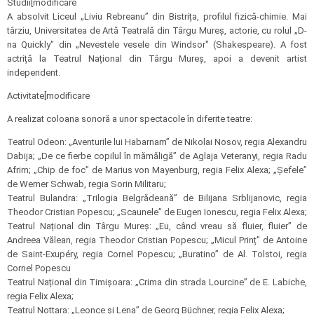
Studii[modificare
A absolvit Liceul „Liviu Rebreanu” din Bistrița, profilul fizică-chimie. Mai
târziu, Universitatea de Artă Teatrală din Târgu Mureș, actorie, cu rolul „D-
na Quickly" din „Nevestele vesele din Windsor" (Shakespeare). A fost
actriță la Teatrul Național din Târgu Mureș, apoi a devenit artist
independent.
Activitate[modificare
A realizat coloana sonoră a unor spectacole în diferite teatre:
Teatrul Odeon: „Aventurile lui Habarnam” de Nikolai Nosov, regia Alexandru
Dabija; „De ce fierbe copilul în mămăligă” de Aglaja Veteranyi, regia Radu
Afrim; „Chip de foc” de Marius von Mayenburg, regia Felix Alexa; „Șefele”
de Werner Schwab, regia Sorin Militaru;
Teatrul Bulandra: „Trilogia Belgrădeană” de Bilijana Srblijanovic, regia
Theodor Cristian Popescu; „Scaunele” de Eugen Ionescu, regia Felix Alexa;
Teatrul Național din Târgu Mureș: „Eu, când vreau să fluier, fluier” de
Andreea Vălean, regia Theodor Cristian Popescu; „Micul Prinț” de Antoine
de Saint-Exupéry, regia Cornel Popescu; „Buratino” de Al. Tolstoi, regia
Cornel Popescu
Teatrul Național din Timișoara: „Crima din strada Lourcine” de E. Labiche,
regia Felix Alexa;
Teatrul Nottara: „Leonce și Lena” de Georg Büchner, regia Felix Alexa;