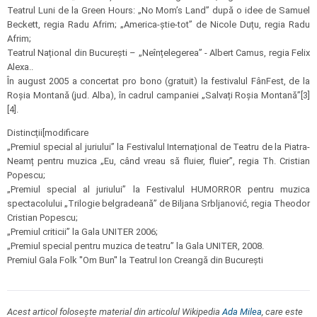
Teatrul Luni de la Green Hours: „No Mom’s Land” după o idee de Samuel
Beckett, regia Radu Afrim; „America-știe-tot” de Nicole Duțu, regia Radu
Afrim;
Teatrul Național din București – „Neînțelegerea” - Albert Camus, regia Felix
Alexa..
În august 2005 a concertat pro bono (gratuit) la festivalul FânFest, de la
Roșia Montană (jud. Alba), în cadrul campaniei „Salvați Roșia Montană”[3]
[4].
Distincții[modificare
„Premiul special al juriului” la Festivalul Internațional de Teatru de la Piatra-
Neamț pentru muzica „Eu, când vreau să fluier, fluier”, regia Th. Cristian
Popescu;
„Premiul special al juriului” la Festivalul HUMORROR pentru muzica
spectacolului „Trilogie belgradeană” de Biljana Srbljanović, regia Theodor
Cristian Popescu;
„Premiul criticii” la Gala UNITER 2006;
„Premiul special pentru muzica de teatru” la Gala UNITER, 2008.
Premiul Gala Folk ''Om Bun'' la Teatrul Ion Creangă din București
Acest articol folosește material din articolul Wikipedia
Ada Milea
, care este