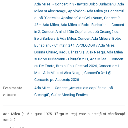
Ada Milea ~ Concert in 3 - Invitati Bobo Burlacianu, Ada
Milea si Alex Neagu
,
Apolodor - Ada Milea @ Concertul
după "Cartea lui Apolodor" de Gelu Naum
,
Concert ‘n
4? – Ada Milea
,
Ada Milea si Bobo Burlacianu - Concert
in 2
,
Concert Amintiri Din Copilarie după Creangă cu:
Berti Barbera & Ada Milea
,
Concert Ada Milea si Bobo
Burlacianu - Chirita’n 2+1
,
APOLODOR / Ada Milea,
Dorina Chiriac, Radu Bânzaru și Alex Neagu
,
Ada Milea
si Bobo Burlacianu - Chirița'n 2+1
,
Ada Milea – Concert
cu De Toate
,
Brezoi Folk Festival 2026
,
Concert de 1
Mai - Ada Milea si Alex Neagu
,
Concert’n 3+1 @
Concerte pe Acoperiș 2026
Evenimente
Ada Milea – Concert „Amintiri din copilărie după
viitoare:
Creangă”
,
Guitar Meeting Festival
Ada Milea (n. 5 august 1975, Târgu Mureș) este o actriță și cântăreață
română.